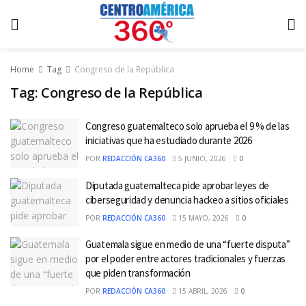
Home
Tag
Congreso de la República
Tag:
Congreso de la República
Congreso guatemalteco solo aprueba el 9 % de las
iniciativas que ha estudiado durante 2026
POR
REDACCIÓN CA360
5 JUNIO, 2026
0
Diputada guatemalteca pide aprobar leyes de
ciberseguridad y denuncia hackeo a sitios oficiales
POR
REDACCIÓN CA360
15 MAYO, 2026
0
Guatemala sigue en medio de una “fuerte disputa”
por el poder entre actores tradicionales y fuerzas
que piden transformación
POR
REDACCIÓN CA360
15 ABRIL, 2026
0