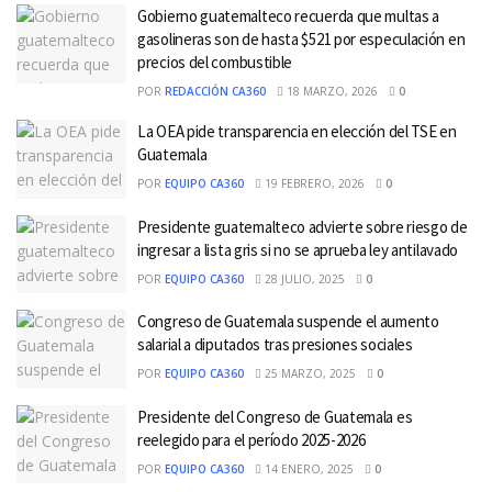
Gobierno guatemalteco recuerda que multas a
gasolineras son de hasta $521 por especulación en
precios del combustible
POR
REDACCIÓN CA360
18 MARZO, 2026
0
La OEA pide transparencia en elección del TSE en
Guatemala
POR
EQUIPO CA360
19 FEBRERO, 2026
0
Presidente guatemalteco advierte sobre riesgo de
ingresar a lista gris si no se aprueba ley antilavado
POR
EQUIPO CA360
28 JULIO, 2025
0
Congreso de Guatemala suspende el aumento
salarial a diputados tras presiones sociales
POR
EQUIPO CA360
25 MARZO, 2025
0
Presidente del Congreso de Guatemala es
reelegido para el período 2025-2026
POR
EQUIPO CA360
14 ENERO, 2025
0