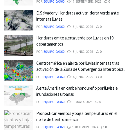
POR
EQUIPO CA360
17 SEPTIEMBRE, 2025
0
El Salvador y Honduras activan alerta verde ante
intensas lluvias
POR
EQUIPO CA360
16 JUNIO, 2025
0
Honduras emite alerta verde por lluvias en 10
departamentos
POR
EQUIPO CA360
15 JUNIO, 2025
0
Centroamérica en alerta por lluvias intensas tras
activación de la Zona de Convergencia Intertropical
POR
EQUIPO CA360
14 JUNIO, 2025
0
Alerta Amarilla en caribe hondureño por lluvias e
inundaciones urbanas
POR
EQUIPO CA360
11 MAYO, 2025
0
Pronostican vientos y bajas temperaturas en el
norte de Centroamérica
POR
EQUIPO CA360
7 DICIEMBRE, 2024
0