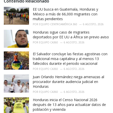
Contenido Relacionado
EE UU busca en Guatemala, Honduras y
México a más de 66,000 migrantes con
multas pendientes
POR
EQUIPO CENTROAMÉRICA 360
6 AGOSTO, 2026
Honduras sigue caso de migrantes
deportados por EE UU a África sin previo aviso
POR
EQUIPO CA360
6 AGOSTO, 2026
El Salvador concluye las fiestas agostinas con
tradicional misa capitalina y al menos 13
fallecidos durante el periodo vacacional
POR
EQUIPO CA360
6 AGOSTO, 2026
Juan Orlando Hernández niega amenazas al
procurador durante audiencia judicial en
Honduras
POR
EQUIPO CA360
6 AGOSTO, 2026
Honduras inicia el Censo Nacional 2026
después de 13 años para actualizar datos de
población y vivienda