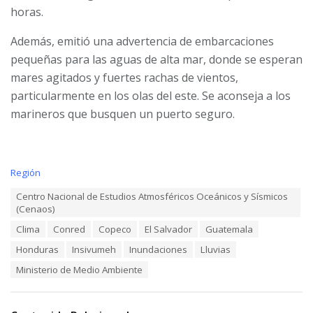
horas.
Además, emitió
una advertencia de embarcaciones
pequeñas para las aguas de alta mar, donde se esperan
mares agitados y fuertes rachas de vientos,
particularmente en los olas del este. Se aconseja a los
marineros que busquen un puerto seguro.
C
Región
a
T
Centro Nacional de Estudios Atmosféricos Oceánicos y Sísmicos
t
a
(Cenaos)
e
g
g
Clima
Conred
Copeco
El Salvador
Guatemala
s
o
:
r
Honduras
Insivumeh
Inundaciones
Lluvias
i
Ministerio de Medio Ambiente
e
s
: