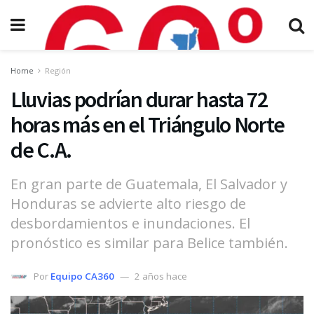
Home
Región
Lluvias podrían durar hasta 72
horas más en el Triángulo Norte
de C.A.
En gran parte de Guatemala, El Salvador y
Honduras se advierte alto riesgo de
desbordamientos e inundaciones. El
pronóstico es similar para Belice también.
Por
Equipo CA360
2 años hace