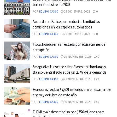
tercer trimestre de 2023
POR
EQUIPO CA360
25 DICIEMBRE, 2023
0
Acuerdo en Belice para reducir a la mitad las
comisiones en los cajeros automáticos
POR
EQUIPO CA360
22 DICIEMBRE, 2023
0
Fiscal hondureña arrestada por acusaciones de
corrupción
POR
EQUIPO CA360
29 NOVIEMBRE, 2023
0
Se agudiza la escasez de dólares en Honduras y
Banco Central solo sube un 25 % de la demanda
POR
EQUIPO CA360
23 NOVIEMBRE, 2023
0
Honduras recibió $7,621 millones en remesas entre
enero y octubre de este año
POR
EQUIPO CA360
10 NOVIEMBRE, 2023
0
El FMI avala desembolso por $756 millones para