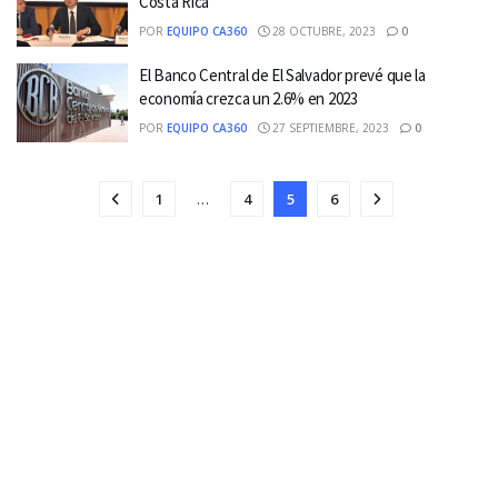
Costa Rica
POR
EQUIPO CA360
28 OCTUBRE, 2023
0
El Banco Central de El Salvador prevé que la
economía crezca un 2.6% en 2023
POR
EQUIPO CA360
27 SEPTIEMBRE, 2023
0
1
…
4
5
6