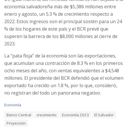
economía salvadoreña más de $5,386 millones entre
enero y agosto, un 5.3 % de crecimiento respecto a
2022. Estos ingresos son el principal sostén para un 24
% de los hogares de este país y el BCR prevé que
superen la barrera de los $8,000 millones al cierre de
2023.
La “pata floja” de la economía son las exportaciones,
que acumulan una contracción de 8.3 % en los primeros
ocho meses del año, con ventas equivalentes a $4,548
millones. El presidente del BCR defendió que el volumen
exportado ha crecido un 1.8 %, por lo que, consideró,
no registran del todo un panorama negativo.
C
Economía
a
T
Banco Central
crecimiento
Economía 2023
El Salvador
t
a
e
Proyección
g
g