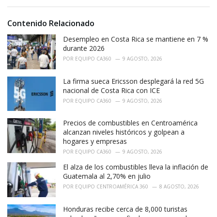
s
o
:
r
i
Contenido Relacionado
e
Desempleo en Costa Rica se mantiene en 7 %
s
:
durante 2026
POR
EQUIPO CA360
9 AGOSTO, 2026
La firma sueca Ericsson desplegará la red 5G
nacional de Costa Rica con ICE
POR
EQUIPO CA360
9 AGOSTO, 2026
Precios de combustibles en Centroamérica
alcanzan niveles históricos y golpean a
hogares y empresas
POR
EQUIPO CA360
9 AGOSTO, 2026
El alza de los combustibles lleva la inflación de
Guatemala al 2,70% en julio
POR
EQUIPO CENTROAMÉRICA 360
8 AGOSTO, 2026
Honduras recibe cerca de 8,000 turistas