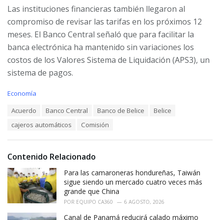
Las instituciones financieras también llegaron al
compromiso de revisar las tarifas en los próximos 12
meses. El Banco Central señaló que para facilitar la
banca electrónica ha mantenido sin variaciones los
costos de los Valores Sistema de Liquidación (APS3), un
sistema de pagos.
C
Economía
a
T
Acuerdo
Banco Central
Banco de Belice
Belice
t
a
e
cajeros automáticos
Comisión
g
g
s
o
:
r
i
Contenido Relacionado
e
Para las camaroneras hondureñas, Taiwán
s
:
sigue siendo un mercado cuatro veces más
grande que China
POR
EQUIPO CA360
6 AGOSTO, 2026
Canal de Panamá reducirá calado máximo