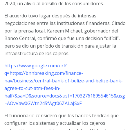
2024, un alivio al bolsillo de los consumidores.
El acuerdo tuvo lugar después de intensas
negociaciones entre las instituciones financieras. Citado
por la prensa local, Kareem Michael, gobernador del
Banco Central, confirmó que fue una decisión “difícil”,
pero se dio un período de transición para ajustar la
infraestructura de los cajeros.
https://www.google.com/url?
q=https://bnnbreaking.com/finance-
nav/business/central-bank-of-belize-and-belize-bank-
agree-to-cut-atm-fees-in-
half/&sa=D&source=docs&ust=1703276189554615&usg
=AOvVaw0GWtn245fAgt06ZALaJSxF
El funcionario consideró que los bancos tendrán que
configurar los sistemas y actualizar los cajeros