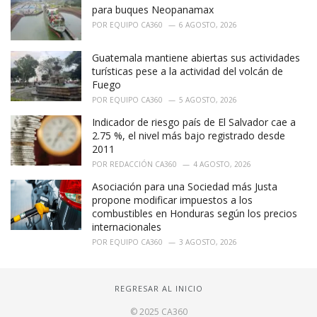
para buques Neopanamax
POR
EQUIPO CA360
6 AGOSTO, 2026
Guatemala mantiene abiertas sus actividades
turísticas pese a la actividad del volcán de
Fuego
POR
EQUIPO CA360
5 AGOSTO, 2026
Indicador de riesgo país de El Salvador cae a
2.75 %, el nivel más bajo registrado desde
2011
POR
REDACCIÓN CA360
4 AGOSTO, 2026
Asociación para una Sociedad más Justa
propone modificar impuestos a los
combustibles en Honduras según los precios
internacionales
POR
EQUIPO CA360
3 AGOSTO, 2026
REGRESAR AL INICIO
© 2025 CA360