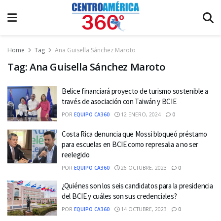
Home
Tag
Ana Guisella Sánchez Maroto
Tag:
Ana Guisella Sánchez Maroto
Belice financiará proyecto de turismo sostenible a
través de asociación con Taiwán y BCIE
POR
EQUIPO CA360
12 ENERO, 2024
0
Costa Rica denuncia que Mossi bloqueó préstamo
para escuelas en BCIE como represalia a no ser
reelegido
POR
EQUIPO CA360
26 OCTUBRE, 2023
0
¿Quiénes son los seis candidatos para la presidencia
del BCIE y cuáles son sus credenciales?
POR
EQUIPO CA360
14 OCTUBRE, 2023
0