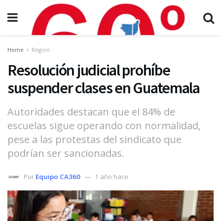
Home
Región
Resolución judicial prohíbe
suspender clases en Guatemala
Autoridades destacan que el 84% de
escuelas sigue operando con normalidad,
pese a las protestas del sindicato que
podrían ser sancionadas.
Por
Equipo CA360
1 año hace