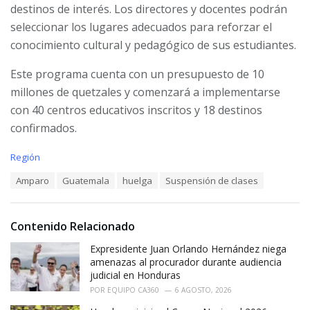
destinos de interés. Los directores y docentes podrán
seleccionar los lugares adecuados para reforzar el
conocimiento cultural y pedagógico de sus estudiantes.
Este programa cuenta con un presupuesto de 10
millones de quetzales y comenzará a implementarse
con 40 centros educativos inscritos y 18 destinos
confirmados.
C
Región
a
T
Amparo
Guatemala
huelga
Suspensión de clases
t
a
e
g
g
s
o
Contenido Relacionado
:
r
i
Expresidente Juan Orlando Hernández niega
e
amenazas al procurador durante audiencia
s
judicial en Honduras
:
POR
EQUIPO CA360
6 AGOSTO, 2026