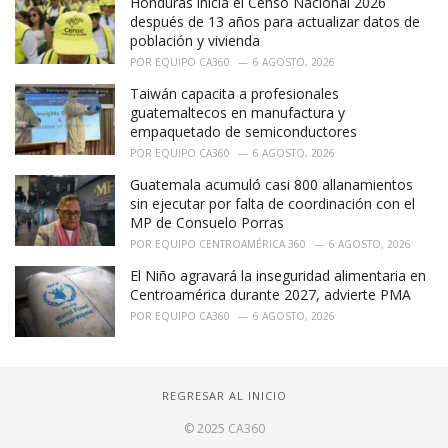
Honduras inicia el Censo Nacional 2026
después de 13 años para actualizar datos de
población y vivienda
POR
EQUIPO CA360
6 AGOSTO, 2026
Taiwán capacita a profesionales
guatemaltecos en manufactura y
empaquetado de semiconductores
POR
EQUIPO CA360
6 AGOSTO, 2026
Guatemala acumuló casi 800 allanamientos
sin ejecutar por falta de coordinación con el
MP de Consuelo Porras
POR
EQUIPO CENTROAMÉRICA 360
6 AGOSTO, 2026
El Niño agravará la inseguridad alimentaria en
Centroamérica durante 2027, advierte PMA
POR
EQUIPO CA360
6 AGOSTO, 2026
REGRESAR AL INICIO
© 2025 CA360