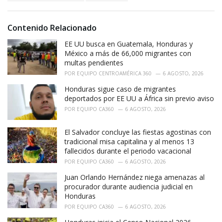
s
o
:
r
i
Contenido Relacionado
e
EE UU busca en Guatemala, Honduras y
s
:
México a más de 66,000 migrantes con
multas pendientes
POR
EQUIPO CENTROAMÉRICA 360
6 AGOSTO, 2026
Honduras sigue caso de migrantes
deportados por EE UU a África sin previo aviso
POR
EQUIPO CA360
6 AGOSTO, 2026
El Salvador concluye las fiestas agostinas con
tradicional misa capitalina y al menos 13
fallecidos durante el periodo vacacional
POR
EQUIPO CA360
6 AGOSTO, 2026
Juan Orlando Hernández niega amenazas al
procurador durante audiencia judicial en
Honduras
POR
EQUIPO CA360
6 AGOSTO, 2026