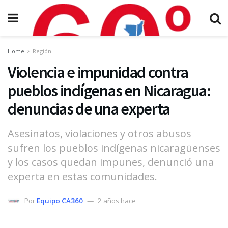
Home
Región
Violencia e impunidad contra
pueblos indígenas en Nicaragua:
denuncias de una experta
Asesinatos, violaciones y otros abusos
sufren los pueblos indígenas nicaragüenses
y los casos quedan impunes, denunció una
experta en estas comunidades.
Por
Equipo CA360
2 años hace