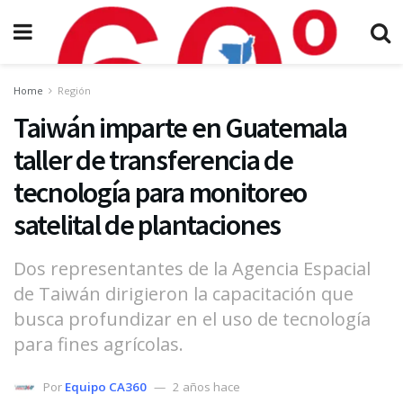
Home
Región
Taiwán imparte en Guatemala
taller de transferencia de
tecnología para monitoreo
satelital de plantaciones
Dos representantes de la Agencia Espacial
de Taiwán dirigieron la capacitación que
busca profundizar en el uso de tecnología
para fines agrícolas.
Por
Equipo CA360
2 años hace