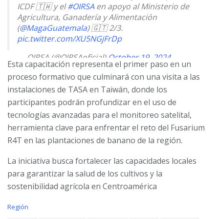
ICDF 🇹🇼 y el
#OIRSA
en apoyo al Ministerio de
Agricultura, Ganadería y Alimentación
(
@MagaGuatemala
) 🇬🇹 2/3.
pic.twitter.com/XU5NGjFrDp
— OIRSA (@OIRSAoficial)
October 19, 2024
Esta capacitación representa el primer paso en un
proceso formativo que culminará con una visita a las
instalaciones de TASA en Taiwán, donde los
participantes podrán profundizar en el uso de
tecnologías avanzadas para el monitoreo satelital,
herramienta clave para enfrentar el reto del Fusarium
R4T en las plantaciones de banano de la región.
La iniciativa busca fortalecer las capacidades locales
para garantizar la salud de los cultivos y la
sostenibilidad agrícola en Centroamérica
C
Región
a