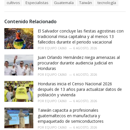
T
cultivos
Especialistas
Guatemala
Taiwán
tecnología
t
a
e
g
g
s
o
Contenido Relacionado
:
r
i
El Salvador concluye las fiestas agostinas con
e
tradicional misa capitalina y al menos 13
s
fallecidos durante el periodo vacacional
:
POR
EQUIPO CA360
6 AGOSTO, 2026
Juan Orlando Hernández niega amenazas al
procurador durante audiencia judicial en
Honduras
POR
EQUIPO CA360
6 AGOSTO, 2026
Honduras inicia el Censo Nacional 2026
después de 13 años para actualizar datos de
población y vivienda
POR
EQUIPO CA360
6 AGOSTO, 2026
Taiwán capacita a profesionales
guatemaltecos en manufactura y
empaquetado de semiconductores
POR
EQUIPO CA360
6 AGOSTO, 2026