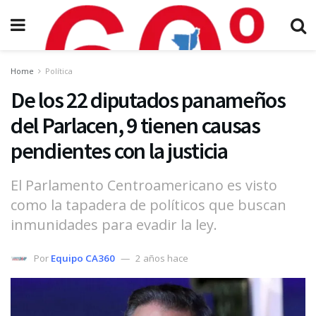
Home
Política
De los 22 diputados panameños
del Parlacen, 9 tienen causas
pendientes con la justicia
El Parlamento Centroamericano es visto
como la tapadera de políticos que buscan
inmunidades para evadir la ley.
Por
Equipo CA360
2 años hace