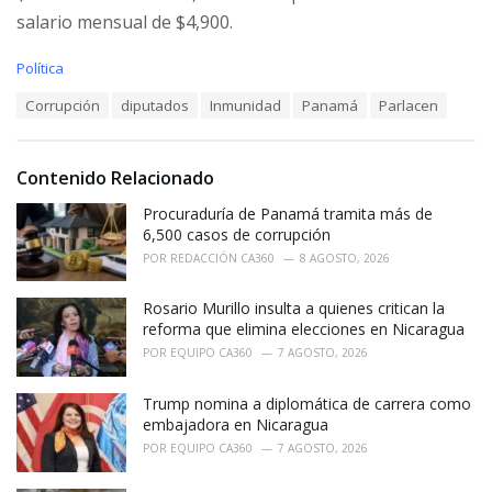
salario mensual de $4,900.
C
Política
a
T
Corrupción
diputados
Inmunidad
Panamá
Parlacen
t
a
e
g
g
s
o
Contenido Relacionado
:
r
i
Procuraduría de Panamá tramita más de
e
6,500 casos de corrupción
s
POR
REDACCIÓN CA360
8 AGOSTO, 2026
:
Rosario Murillo insulta a quienes critican la
reforma que elimina elecciones en Nicaragua
POR
EQUIPO CA360
7 AGOSTO, 2026
Trump nomina a diplomática de carrera como
embajadora en Nicaragua
POR
EQUIPO CA360
7 AGOSTO, 2026