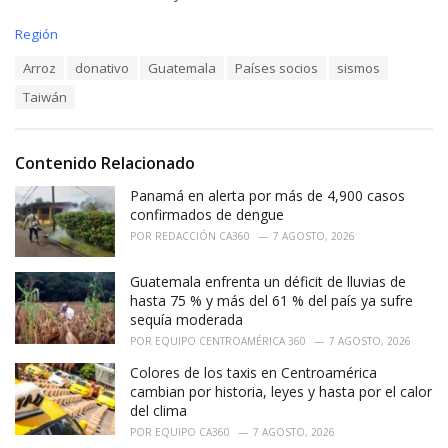
C
Región
a
T
Arroz
donativo
Guatemala
Países socios
sismos
t
a
e
Taiwán
g
g
s
o
:
r
i
Contenido Relacionado
e
Panamá en alerta por más de 4,900 casos
s
:
confirmados de dengue
POR
REDACCIÓN CA360
7 AGOSTO, 2026
Guatemala enfrenta un déficit de lluvias de
hasta 75 % y más del 61 % del país ya sufre
sequía moderada
POR
EQUIPO CENTROAMÉRICA 360
7 AGOSTO, 2026
Colores de los taxis en Centroamérica
cambian por historia, leyes y hasta por el calor
del clima
POR
EQUIPO CA360
7 AGOSTO, 2026