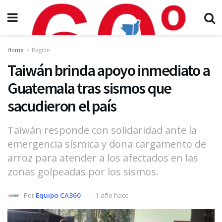
Home
Región
Taiwán brinda apoyo inmediato a
Guatemala tras sismos que
sacudieron el país
Taiwán responde con solidaridad ante la
emergencia sísmica y dona cargamento de
arroz para atender a los afectados en las
zonas golpeadas por los sismos.
Por
Equipo CA360
1 año hace