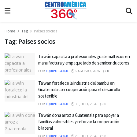
Home
Tag
Países socios
Tag:
Países socios
Taiwán capacita a profesionales guatemaltecos en
manufactura y empaquetado de semiconductores
POR
EQUIPO CA360
6 AGOSTO, 2026
0
Taiwán fortalece la industria del bambú en
Guatemala con cooperación para el desarrollo
sostenible
POR
EQUIPO CA360
30 JULIO, 2026
0
Taiwán dona arroz a Guatemala para apoyar a
familias vulnerables y reforzar la cooperación
bilateral
POR
EQUIPO CA360
20 JULIO, 2026
0