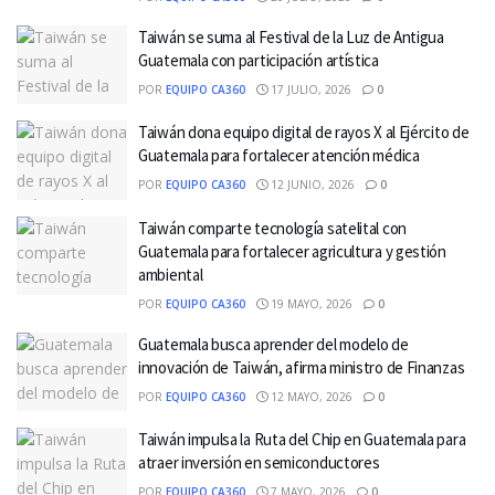
Taiwán se suma al Festival de la Luz de Antigua
Guatemala con participación artística
POR
EQUIPO CA360
17 JULIO, 2026
0
Taiwán dona equipo digital de rayos X al Ejército de
Guatemala para fortalecer atención médica
POR
EQUIPO CA360
12 JUNIO, 2026
0
Taiwán comparte tecnología satelital con
Guatemala para fortalecer agricultura y gestión
ambiental
POR
EQUIPO CA360
19 MAYO, 2026
0
Guatemala busca aprender del modelo de
innovación de Taiwán, afirma ministro de Finanzas
POR
EQUIPO CA360
12 MAYO, 2026
0
Taiwán impulsa la Ruta del Chip en Guatemala para
atraer inversión en semiconductores
POR
EQUIPO CA360
7 MAYO, 2026
0