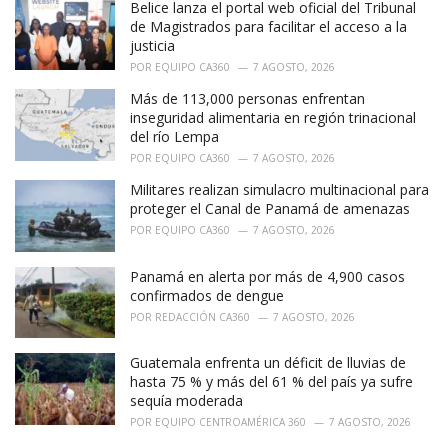
Belice lanza el portal web oficial del Tribunal
s
:
de Magistrados para facilitar el acceso a la
justicia
POR
EQUIPO CA360
7 AGOSTO, 2026
Más de 113,000 personas enfrentan
inseguridad alimentaria en región trinacional
del río Lempa
POR
EQUIPO CA360
7 AGOSTO, 2026
Militares realizan simulacro multinacional para
proteger el Canal de Panamá de amenazas
POR
EQUIPO CA360
7 AGOSTO, 2026
Panamá en alerta por más de 4,900 casos
confirmados de dengue
POR
REDACCIÓN CA360
7 AGOSTO, 2026
Guatemala enfrenta un déficit de lluvias de
hasta 75 % y más del 61 % del país ya sufre
sequía moderada
POR
EQUIPO CENTROAMÉRICA 360
7 AGOSTO, 2026