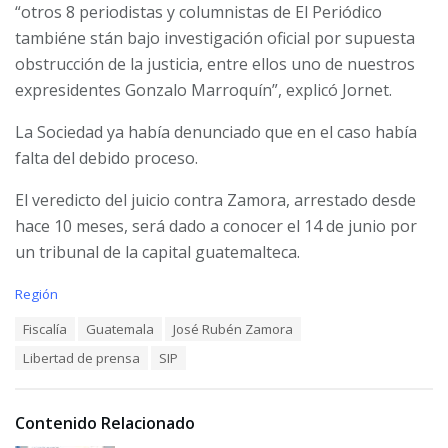
“otros 8 periodistas y columnistas de El Periódico
tambiéne stán bajo investigación oficial por supuesta
obstrucción de la justicia, entre ellos uno de nuestros
expresidentes Gonzalo Marroquín”, explicó Jornet.
La Sociedad ya había denunciado que en el caso había
falta del debido proceso.
El veredicto del juicio contra Zamora, arrestado desde
hace 10 meses, será dado a conocer el 14 de junio por
un tribunal de la capital guatemalteca.
C
Región
a
T
Fiscalía
Guatemala
José Rubén Zamora
t
a
e
Libertad de prensa
SIP
g
g
s
o
:
r
i
Contenido Relacionado
e