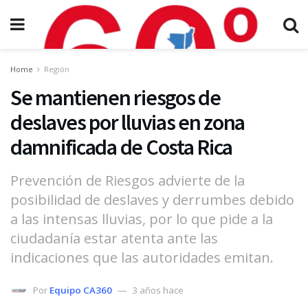
Home
Región
Se mantienen riesgos de
deslaves por lluvias en zona
damnificada de Costa Rica
Prevención de Riesgos advierte de la
posibilidad de deslaves y derrumbes debido
a las intensas lluvias, por lo que pide a la
ciudadanía estar atenta ante las
indicaciones que las autoridades emitan.
Por
Equipo CA360
3 años hace