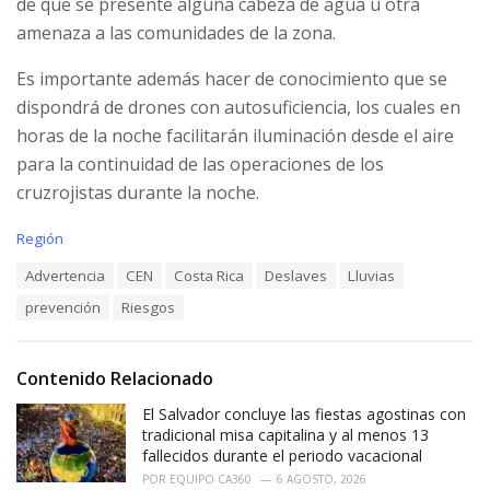
de que se presente alguna cabeza de agua u otra
amenaza a las comunidades de la zona.
Es importante además hacer de conocimiento que se
dispondrá de drones con autosuficiencia, los cuales en
horas de la noche facilitarán iluminación desde el
aire
para la continuidad de las operaciones de los
cruzrojistas durante la noche.
C
Región
a
T
Advertencia
CEN
Costa Rica
Deslaves
Lluvias
t
a
e
prevención
Riesgos
g
g
s
o
:
r
i
Contenido Relacionado
e
El Salvador concluye las fiestas agostinas con
s
:
tradicional misa capitalina y al menos 13
fallecidos durante el periodo vacacional
POR
EQUIPO CA360
6 AGOSTO, 2026