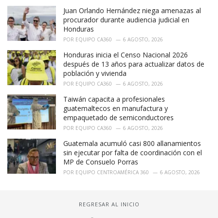
Juan Orlando Hernández niega amenazas al
procurador durante audiencia judicial en
Honduras
POR
EQUIPO CA360
6 AGOSTO, 2026
Honduras inicia el Censo Nacional 2026
después de 13 años para actualizar datos de
población y vivienda
POR
EQUIPO CA360
6 AGOSTO, 2026
Taiwán capacita a profesionales
guatemaltecos en manufactura y
empaquetado de semiconductores
POR
EQUIPO CA360
6 AGOSTO, 2026
Guatemala acumuló casi 800 allanamientos
sin ejecutar por falta de coordinación con el
MP de Consuelo Porras
POR
EQUIPO CENTROAMÉRICA 360
6 AGOSTO, 2026
REGRESAR AL INICIO