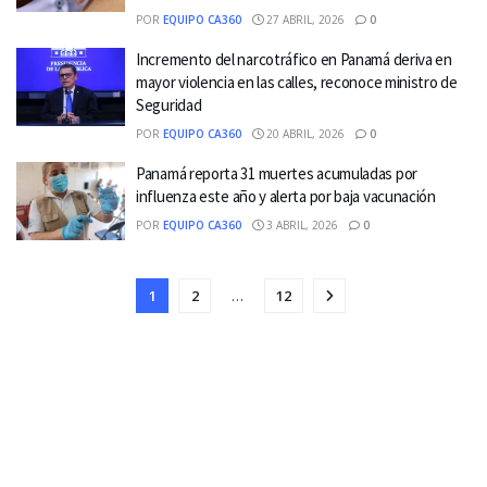
POR
EQUIPO CA360
27 ABRIL, 2026
0
Incremento del narcotráfico en Panamá deriva en
mayor violencia en las calles, reconoce ministro de
Seguridad
POR
EQUIPO CA360
20 ABRIL, 2026
0
Panamá reporta 31 muertes acumuladas por
influenza este año y alerta por baja vacunación
POR
EQUIPO CA360
3 ABRIL, 2026
0
1
2
…
12