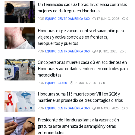
Un feminicidio cada 33 horas: la violencia contra las
mujeres no da tregua en Honduras
POR
EQUIPO CENTROAMÉRICA 360
17 JUNIO, 2026
0
Honduras exige vacuna contra el sarampión para
viajeros y activa controles en fronteras,
aeropuertos y puertos
POR
EQUIPO CENTROAMÉRICA 360
4 JUNIO, 2026
0
Cinco personas mueren cada día en accidentes en
Honduras y autoridades endurecen controles para
motociclistas
POR
EQUIPO CA360
18 MAYO, 2026
0
Honduras suma 115 muertes por VIH en 2026 y
mantiene un promedio de tres contagios diarios
POR
EQUIPO CENTROAMÉRICA 360
18 MAYO, 2026
0
Presidente de Honduras llama a la vacunación
gratuita ante amenaza de sarampión y otras
enfermedades