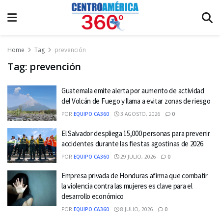
Home
Tag
prevención
Tag:
prevención
Guatemala emite alerta por aumento de actividad
del Volcán de Fuego y llama a evitar zonas de riesgo
POR
EQUIPO CA360
3 AGOSTO, 2026
0
El Salvador despliega 15,000 personas para prevenir
accidentes durante las fiestas agostinas de 2026
POR
EQUIPO CA360
29 JULIO, 2026
0
Empresa privada de Honduras afirma que combatir
la violencia contra las mujeres es clave para el
desarrollo económico
POR
EQUIPO CA360
8 JULIO, 2026
0