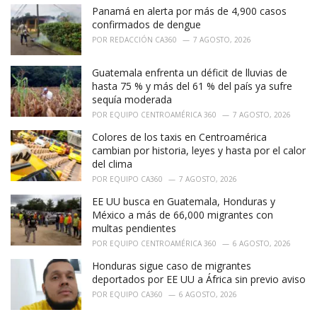
i
Panamá en alerta por más de 4,900 casos
e
confirmados de dengue
s
POR
REDACCIÓN CA360
7 AGOSTO, 2026
:
Guatemala enfrenta un déficit de lluvias de
hasta 75 % y más del 61 % del país ya sufre
sequía moderada
POR
EQUIPO CENTROAMÉRICA 360
7 AGOSTO, 2026
Colores de los taxis en Centroamérica
cambian por historia, leyes y hasta por el calor
del clima
POR
EQUIPO CA360
7 AGOSTO, 2026
EE UU busca en Guatemala, Honduras y
México a más de 66,000 migrantes con
multas pendientes
POR
EQUIPO CENTROAMÉRICA 360
6 AGOSTO, 2026
Honduras sigue caso de migrantes
deportados por EE UU a África sin previo aviso
POR
EQUIPO CA360
6 AGOSTO, 2026