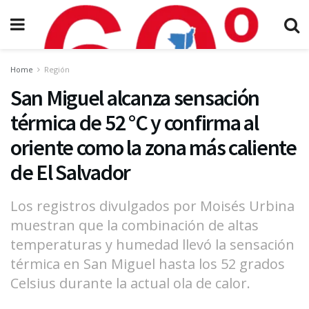
Home
Región
San Miguel alcanza sensación
térmica de 52 °C y confirma al
oriente como la zona más caliente
de El Salvador
Los registros divulgados por Moisés Urbina
muestran que la combinación de altas
temperaturas y humedad llevó la sensación
térmica en San Miguel hasta los 52 grados
Celsius durante la actual ola de calor.