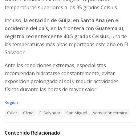
temperaturas superiores a los 35 grados Celsius.
Incluso,
la estación de Güija, en Santa Ana (en el
occidente del país, en la frontera con Guatemala),
registró recientemente 40.5 grados Celsius,
una de
las temperaturas más altas reportadas este año en El
Salvador.
Ante las condiciones extremas, especialistas
recomiendan hidratarse constantemente, evitar
exposición prolongada al sol y reducir actividades
físicas durante las horas de mayor calor.
C
Región
a
T
Calor
Clima
El Salvador
San Miguel
sensación térmica
t
a
e
g
g
s
o
Contenido Relacionado
:
r