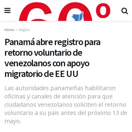
Home
Región
Panamá abre registro para
retorno voluntario de
venezolanos con apoyo
migratorio de EE UU
Las autoridades panameñas habilitaron
oficinas y canales de atención para que
ciudadanos venezolanos soliciten el retorno
voluntario a su país antes del próximo 13 de
mayo.