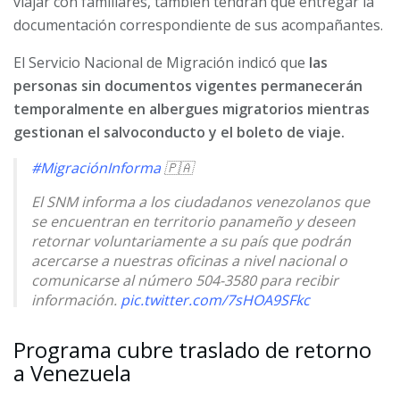
viajar con familiares, también tendrán que entregar la
documentación correspondiente de sus acompañantes.
El Servicio Nacional de Migración indicó que
las
personas sin documentos vigentes permanecerán
temporalmente en albergues migratorios mientras
gestionan el salvoconducto y el boleto de viaje.
#MigraciónInforma
🇵🇦
El SNM informa a los ciudadanos venezolanos que
se encuentran en territorio panameño y deseen
retornar voluntariamente a su país que podrán
acercarse a nuestras oficinas a nivel nacional o
comunicarse al número 504-3580 para recibir
información.
pic.twitter.com/7sHOA9SFkc
— Migración Panamá (@migracionpanama)
May 9,
Programa cubre traslado de retorno
2026
a Venezuela