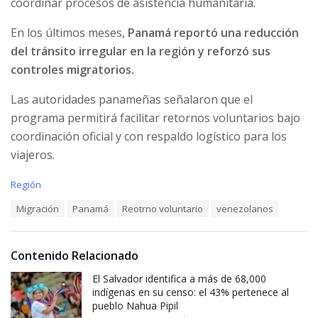
coordinar procesos de asistencia humanitaria.
En los últimos meses,
Panamá reportó una reducción
del tránsito irregular en la región y reforzó sus
controles migratorios.
Las autoridades panameñas señalaron que el
programa permitirá facilitar retornos voluntarios bajo
coordinación oficial y con respaldo logístico para los
viajeros.
C
Región
a
T
Migración
Panamá
Reotrno voluntario
venezolanos
t
a
e
g
g
s
o
Contenido Relacionado
:
r
i
El Salvador identifica a más de 68,000
e
indígenas en su censo: el 43% pertenece al
s
pueblo Nahua Pipil
: