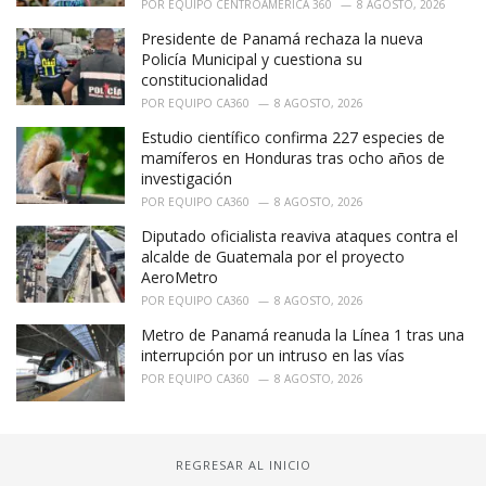
POR
EQUIPO CENTROAMÉRICA 360
8 AGOSTO, 2026
Presidente de Panamá rechaza la nueva
Policía Municipal y cuestiona su
constitucionalidad
POR
EQUIPO CA360
8 AGOSTO, 2026
Estudio científico confirma 227 especies de
mamíferos en Honduras tras ocho años de
investigación
POR
EQUIPO CA360
8 AGOSTO, 2026
Diputado oficialista reaviva ataques contra el
alcalde de Guatemala por el proyecto
AeroMetro
POR
EQUIPO CA360
8 AGOSTO, 2026
Metro de Panamá reanuda la Línea 1 tras una
interrupción por un intruso en las vías
POR
EQUIPO CA360
8 AGOSTO, 2026
REGRESAR AL INICIO