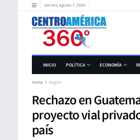
viernes, agosto 7, 2026
INICIO
POLÍTICA
ECONOMÍA
R
Home
Región
Rechazo en Guatema
proyecto vial privad
país