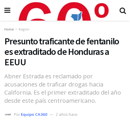
Home
Región
Presunto traficante de fentanilo
es extraditado de Honduras a
EEUU
Abner Estrada es reclamado por
acusaciones de traficar drogas hacia
California. Es el primer extraditado del año
desde este país centroamericano.
Por
Equipo CA360
2 años hace