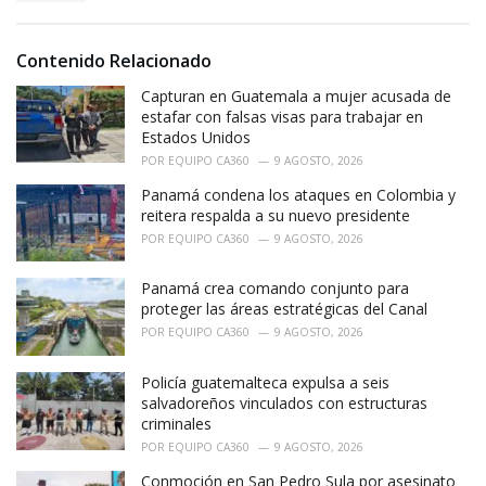
s
o
:
r
i
Contenido Relacionado
e
Capturan en Guatemala a mujer acusada de
s
:
estafar con falsas visas para trabajar en
Estados Unidos
POR
EQUIPO CA360
9 AGOSTO, 2026
Panamá condena los ataques en Colombia y
reitera respalda a su nuevo presidente
POR
EQUIPO CA360
9 AGOSTO, 2026
Panamá crea comando conjunto para
proteger las áreas estratégicas del Canal
POR
EQUIPO CA360
9 AGOSTO, 2026
Policía guatemalteca expulsa a seis
salvadoreños vinculados con estructuras
criminales
POR
EQUIPO CA360
9 AGOSTO, 2026
Conmoción en San Pedro Sula por asesinato