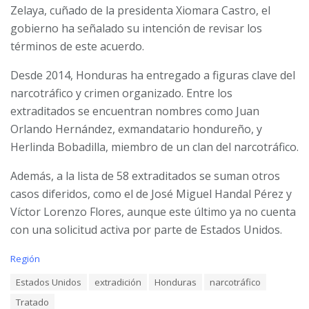
Zelaya, cuñado de la presidenta Xiomara Castro, el
gobierno ha señalado su intención de revisar los
términos de este acuerdo.
Desde 2014, Honduras ha entregado a figuras clave del
narcotráfico y crimen organizado. Entre los
extraditados se encuentran nombres como Juan
Orlando Hernández, exmandatario hondureño, y
Herlinda Bobadilla, miembro de un clan del narcotráfico.
Además, a la lista de 58 extraditados se suman otros
casos diferidos, como el de José Miguel Handal Pérez y
Víctor Lorenzo Flores, aunque este último ya no cuenta
con una solicitud activa por parte de Estados Unidos.
C
Región
a
T
Estados Unidos
extradición
Honduras
narcotráfico
t
a
e
Tratado
g
g