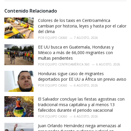
:
r
i
Contenido Relacionado
e
Colores de los taxis en Centroamérica
s
:
cambian por historia, leyes y hasta por el calor
del clima
POR
EQUIPO CA360
7 AGOSTO, 2026
EE UU busca en Guatemala, Honduras y
México a más de 66,000 migrantes con
multas pendientes
POR
EQUIPO CENTROAMÉRICA 360
6 AGOSTO, 2026
Honduras sigue caso de migrantes
deportados por EE UU a África sin previo aviso
POR
EQUIPO CA360
6 AGOSTO, 2026
El Salvador concluye las fiestas agostinas con
tradicional misa capitalina y al menos 13
fallecidos durante el periodo vacacional
POR
EQUIPO CA360
6 AGOSTO, 2026
Juan Orlando Hernández niega amenazas al