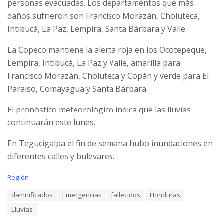
personas evacuadas. Los departamentos que más
daños sufrieron son Francisco Morazán, Choluteca,
Intibucá, La Paz, Lempira, Santa Bárbara y Valle.
La Copeco mantiene la alerta roja en los Ocotepeque,
Lempira, Intibucá, La Paz y Valle, amarilla para
Francisco Morazán, Choluteca y Copán y verde para El
Paraíso, Comayagua y Santa Bárbara.
El pronóstico meteorológico indica que las lluvias
continuarán este lunes.
En Tegucigalpa el fin de semana hubo inundaciones en
diferentes calles y bulevares.
C
Región
a
T
damnificados
Emergencias
fallecidos
Honduras
t
a
e
Lluvias
g
g
s
o