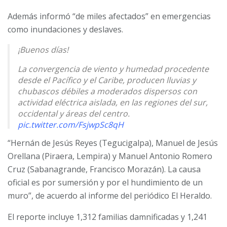
Además informó “de miles afectados” en emergencias
como inundaciones y deslaves.
¡Buenos días!
La convergencia de viento y humedad procedente
desde el Pacífico y el Caribe, producen lluvias y
chubascos débiles a moderados dispersos con
actividad eléctrica aislada, en las regiones del sur,
occidental y áreas del centro.
pic.twitter.com/FsjwpSc8qH
“Hernán de Jesús Reyes (Tegucigalpa), Manuel de Jesús
— Secretaría de Gestión de Riesgos y Contingencias
(@CopecoHonduras1)
June 24, 2024
Orellana (Piraera, Lempira) y Manuel Antonio Romero
Cruz (Sabanagrande, Francisco Morazán). La causa
oficial es por sumersión y por el hundimiento de un
muro”, de acuerdo al informe del periódico El Heraldo.
El reporte incluye 1,312 familias damnificadas y 1,241