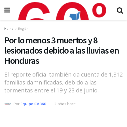
Home
Región
Por lo menos 3 muertos y 8
lesionados debido a las lluvias en
Honduras
El reporte oficial también da cuenta de 1,312
familias damnificadas, debido a las
tormentas entre el 19 y 23 de junio.
Por
Equipo CA360
2 años hace