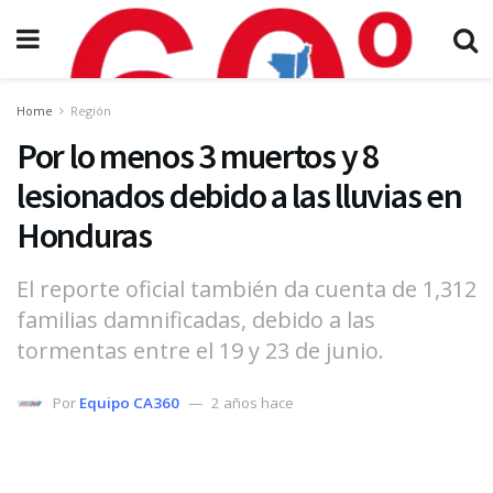
Home
Región
Por lo menos 3 muertos y 8
lesionados debido a las lluvias en
Honduras
El reporte oficial también da cuenta de 1,312
familias damnificadas, debido a las
tormentas entre el 19 y 23 de junio.
Por
Equipo CA360
2 años hace