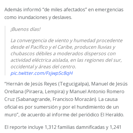
Además informó “de miles afectados” en emergencias
como inundaciones y deslaves.
¡Buenos días!
La convergencia de viento y humedad procedente
desde el Pacífico y el Caribe, producen lluvias y
chubascos débiles a moderados dispersos con
actividad eléctrica aislada, en las regiones del sur,
occidental y áreas del centro.
pic.twitter.com/FsjwpSc8qH
“Hernán de Jesús Reyes (Tegucigalpa), Manuel de Jesús
— Secretaría de Gestión de Riesgos y Contingencias
(@CopecoHonduras1)
June 24, 2024
Orellana (Piraera, Lempira) y Manuel Antonio Romero
Cruz (Sabanagrande, Francisco Morazán). La causa
oficial es por sumersión y por el hundimiento de un
muro”, de acuerdo al informe del periódico El Heraldo.
El reporte incluye 1,312 familias damnificadas y 1,241