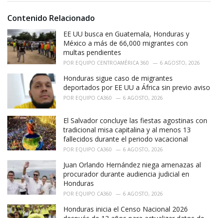
:
r
i
Contenido Relacionado
e
EE UU busca en Guatemala, Honduras y
s
:
México a más de 66,000 migrantes con
multas pendientes
POR
EQUIPO CENTROAMÉRICA 360
6 AGOSTO, 2026
Honduras sigue caso de migrantes
deportados por EE UU a África sin previo aviso
POR
EQUIPO CA360
6 AGOSTO, 2026
El Salvador concluye las fiestas agostinas con
tradicional misa capitalina y al menos 13
fallecidos durante el periodo vacacional
POR
EQUIPO CA360
6 AGOSTO, 2026
Juan Orlando Hernández niega amenazas al
procurador durante audiencia judicial en
Honduras
POR
EQUIPO CA360
6 AGOSTO, 2026
Honduras inicia el Censo Nacional 2026