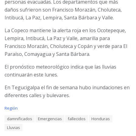
personas evacuadas. Los departamentos que más
daños sufrieron son Francisco Morazán, Choluteca,
Intibucá, La Paz, Lempira, Santa Bárbara y Valle.
La Copeco mantiene la alerta roja en los Ocotepeque,
Lempira, Intibucá, La Paz y Valle, amarilla para
Francisco Morazán, Choluteca y Copán y verde para El
Paraíso, Comayagua y Santa Bárbara.
El pronóstico meteorológico indica que las lluvias
continuarán este lunes.
En Tegucigalpa el fin de semana hubo inundaciones en
diferentes calles y bulevares.
C
Región
a
T
damnificados
Emergencias
fallecidos
Honduras
t
a
e
Lluvias
g
g
s
o