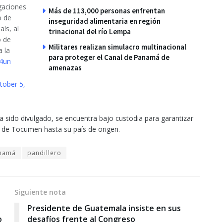
gaciones
Más de 113,000 personas enfrentan
o de
inseguridad alimentaria en región
ís, al
trinacional del río Lempa
o de
Militares realizan simulacro multinacional
a la
para proteger el Canal de Panamá de
Y4un
amenazas
tober 5,
sido divulgado, se encuentra bajo custodia para garantizar
l de Tocumen hasta su país de origen.
namá
pandillero
Siguiente nota
Presidente de Guatemala insiste en sus
o
desafíos frente al Congreso