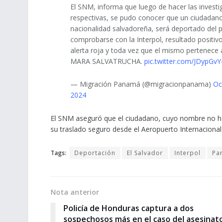
El SNM, informa que luego de hacer las investi
respectivas, se pudo conocer que un ciudadan
nacionalidad salvadoreña, será deportado del pa
comprobarse con la Interpol, resultado positiv
alerta roja y toda vez que el mismo pertenece 
MARA SALVATRUCHA.
pic.twitter.com/JDypGv
— Migración Panamá (@migracionpanama)
Oc
2024
El SNM aseguró que el ciudadano, cuyo nombre no ha 
su traslado seguro desde el Aeropuerto Internaciona
Tags:
Deportación
El Salvador
Interpol
Pa
Nota anterior
Policía de Honduras captura a dos
sospechosos más en el caso del asesinat