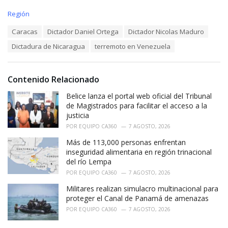
C
Región
a
T
Caracas
Dictador Daniel Ortega
Dictador Nicolas Maduro
t
a
e
Dictadura de Nicaragua
terremoto en Venezuela
g
g
s
o
:
r
i
Contenido Relacionado
e
Belice lanza el portal web oficial del Tribunal
s
:
de Magistrados para facilitar el acceso a la
justicia
POR
EQUIPO CA360
7 AGOSTO, 2026
Más de 113,000 personas enfrentan
inseguridad alimentaria en región trinacional
del río Lempa
POR
EQUIPO CA360
7 AGOSTO, 2026
Militares realizan simulacro multinacional para
proteger el Canal de Panamá de amenazas
POR
EQUIPO CA360
7 AGOSTO, 2026