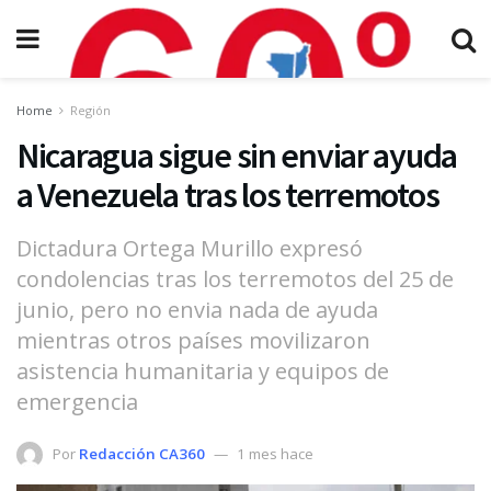
Home
Región
Nicaragua sigue sin enviar ayuda
a Venezuela tras los terremotos
Dictadura Ortega Murillo expresó
condolencias tras los terremotos del 25 de
junio, pero no envia nada de ayuda
mientras otros países movilizaron
asistencia humanitaria y equipos de
emergencia
Por
Redacción CA360
1 mes hace