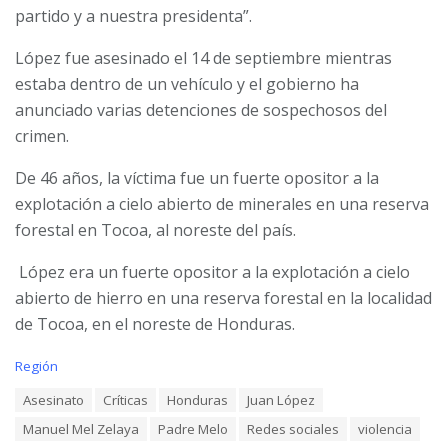
partido y a nuestra presidenta”.
López fue asesinado el 14 de septiembre mientras
estaba dentro de un vehículo y el gobierno ha
anunciado varias detenciones de sospechosos del
crimen.
De 46 años, la víctima fue un fuerte opositor a la
explotación a cielo abierto de minerales en una reserva
forestal en Tocoa, al noreste del país.
López era un fuerte opositor a la explotación a cielo
abierto de hierro en una reserva forestal en la localidad
de Tocoa, en el noreste de Honduras.
C
Región
a
T
Asesinato
Críticas
Honduras
Juan López
t
a
e
Manuel Mel Zelaya
Padre Melo
Redes sociales
violencia
g
g