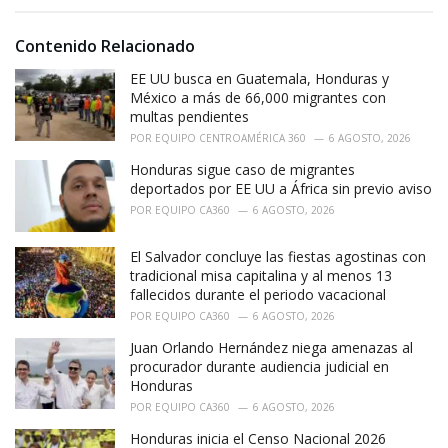
s
o
:
r
i
Contenido Relacionado
e
EE UU busca en Guatemala, Honduras y
s
:
México a más de 66,000 migrantes con
multas pendientes
POR
EQUIPO CENTROAMÉRICA 360
6 AGOSTO, 2026
Honduras sigue caso de migrantes
deportados por EE UU a África sin previo aviso
POR
EQUIPO CA360
6 AGOSTO, 2026
El Salvador concluye las fiestas agostinas con
tradicional misa capitalina y al menos 13
fallecidos durante el periodo vacacional
POR
EQUIPO CA360
6 AGOSTO, 2026
Juan Orlando Hernández niega amenazas al
procurador durante audiencia judicial en
Honduras
POR
EQUIPO CA360
6 AGOSTO, 2026
Honduras inicia el Censo Nacional 2026