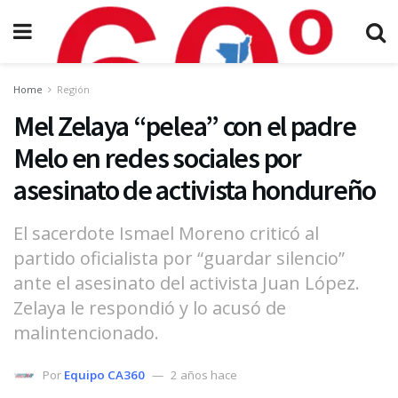
Home
Región
Mel Zelaya “pelea” con el padre
Melo en redes sociales por
asesinato de activista hondureño
El sacerdote Ismael Moreno criticó al
partido oficialista por “guardar silencio”
ante el asesinato del activista Juan López.
Zelaya le respondió y lo acusó de
malintencionado.
Por
Equipo CA360
2 años hace