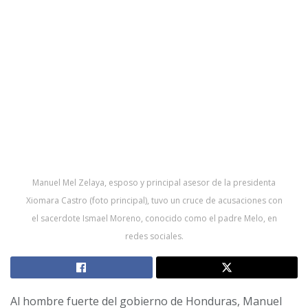
Manuel Mel Zelaya, esposo y principal asesor de la presidenta
Xiomara Castro (foto principal), tuvo un cruce de acusaciones con
el sacerdote Ismael Moreno, conocido como el padre Melo, en
redes sociales.
Al hombre fuerte del gobierno de Honduras, Manuel