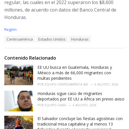
regular, las cuales en el 2022 superaron los $8,600
millones, de acuerdo con datos del Banco Central de
Honduras.
C
Región
a
T
Centroamérica
Estados Unidos
Honduras
t
a
e
g
g
s
o
Contenido Relacionado
:
r
i
EE UU busca en Guatemala, Honduras y
e
México a más de 66,000 migrantes con
s
multas pendientes
:
POR
EQUIPO CENTROAMÉRICA 360
6 AGOSTO, 2026
Honduras sigue caso de migrantes
deportados por EE UU a África sin previo aviso
POR
EQUIPO CA360
6 AGOSTO, 2026
El Salvador concluye las fiestas agostinas con
tradicional misa capitalina y al menos 13