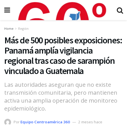
Home
Región
Más de 500 posibles exposiciones:
Panamá amplía vigilancia
regional tras caso de sarampión
vinculado a Guatemala
Las autoridades aseguran que no existe
transmisión comunitaria, pero mantienen
activa una amplia operación de monitoreo
epidemiológico.
Por
Equipo Centroamérica 360
2 meses hace