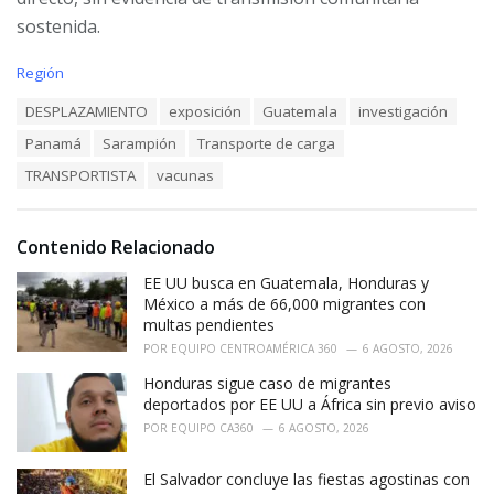
sostenida.
C
Región
a
T
DESPLAZAMIENTO
exposición
Guatemala
investigación
t
a
e
Panamá
Sarampión
Transporte de carga
g
g
s
o
TRANSPORTISTA
vacunas
:
r
i
e
Contenido Relacionado
s
:
EE UU busca en Guatemala, Honduras y
México a más de 66,000 migrantes con
multas pendientes
POR
EQUIPO CENTROAMÉRICA 360
6 AGOSTO, 2026
Honduras sigue caso de migrantes
deportados por EE UU a África sin previo aviso
POR
EQUIPO CA360
6 AGOSTO, 2026
El Salvador concluye las fiestas agostinas con