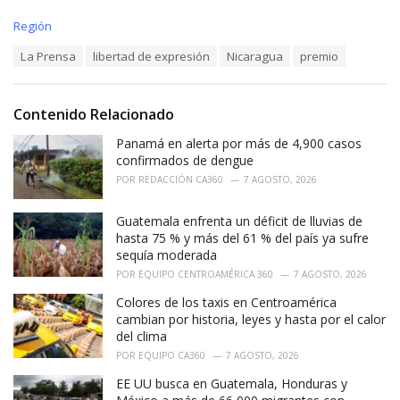
C
Región
a
T
La Prensa
libertad de expresión
Nicaragua
premio
t
a
e
g
g
s
o
Contenido Relacionado
:
r
i
Panamá en alerta por más de 4,900 casos
e
confirmados de dengue
s
POR
REDACCIÓN CA360
7 AGOSTO, 2026
:
Guatemala enfrenta un déficit de lluvias de
hasta 75 % y más del 61 % del país ya sufre
sequía moderada
POR
EQUIPO CENTROAMÉRICA 360
7 AGOSTO, 2026
Colores de los taxis en Centroamérica
cambian por historia, leyes y hasta por el calor
del clima
POR
EQUIPO CA360
7 AGOSTO, 2026
EE UU busca en Guatemala, Honduras y