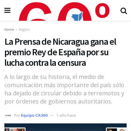
Home
Región
La Prensa de Nicaragua gana el
premio Rey de España por su
lucha contra la censura
A lo largo de su historia, el medio de
comunicación más importante del país sólo
ha dejado de circular debido a terremotos y
por órdenes de gobiernos autoritarios.
Por
Equipo CA360
1 año hace