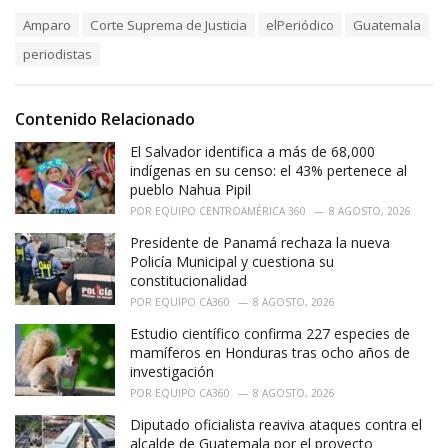
a
T
Amparo
Corte Suprema de Justicia
elPeriódico
Guatemala
t
a
e
periodistas
g
g
s
o
:
r
i
Contenido Relacionado
e
El Salvador identifica a más de 68,000
s
:
indígenas en su censo: el 43% pertenece al
pueblo Nahua Pipil
POR
EQUIPO CENTROAMÉRICA 360
8 AGOSTO, 2026
Presidente de Panamá rechaza la nueva
Policía Municipal y cuestiona su
constitucionalidad
POR
EQUIPO CA360
8 AGOSTO, 2026
Estudio científico confirma 227 especies de
mamíferos en Honduras tras ocho años de
investigación
POR
EQUIPO CA360
8 AGOSTO, 2026
Diputado oficialista reaviva ataques contra el
alcalde de Guatemala por el proyecto