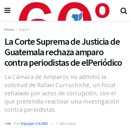
Home
Región
La Corte Suprema de Justicia de
Guatemala rechaza amparo
contra periodistas de elPeriódico
La Cámara de Amparos no admitió la
solicitud de Rafael Curruchiche, un fiscal
señalado por actos de corrupción, con el
que pretendía reactivar una investigación
contra periodistas.
Por
Equipo CA360
1 año hace