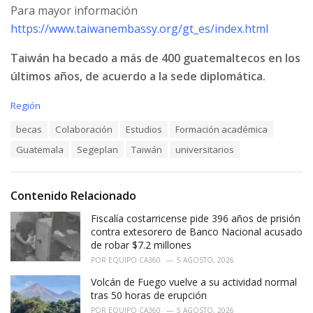
Para mayor información
https://www.taiwanembassy.org/gt_es/index.html
Taiwán ha becado a más de 400 guatemaltecos en los
últimos años, de acuerdo a la sede diplomática.
C
Región
a
T
becas
Colaboración
Estudios
Formación académica
t
a
e
Guatemala
Segeplan
Taiwán
universitarios
g
g
s
o
:
r
i
Contenido Relacionado
e
Fiscalía costarricense pide 396 años de prisión
s
:
contra extesorero de Banco Nacional acusado
de robar $7.2 millones
POR
EQUIPO CA360
5 AGOSTO, 2026
Volcán de Fuego vuelve a su actividad normal
tras 50 horas de erupción
POR
EQUIPO CA360
5 AGOSTO, 2026