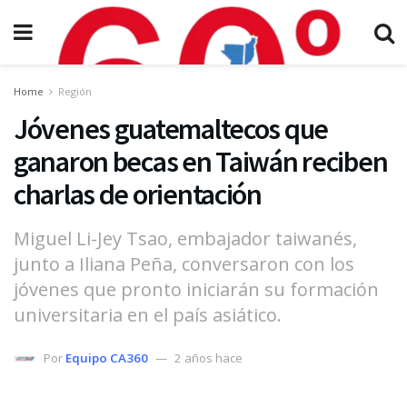
Home
Región
Jóvenes guatemaltecos que
ganaron becas en Taiwán reciben
charlas de orientación
Miguel Li-Jey Tsao, embajador taiwanés,
junto a Iliana Peña, conversaron con los
jóvenes que pronto iniciarán su formación
universitaria en el país asiático.
Por
Equipo CA360
2 años hace