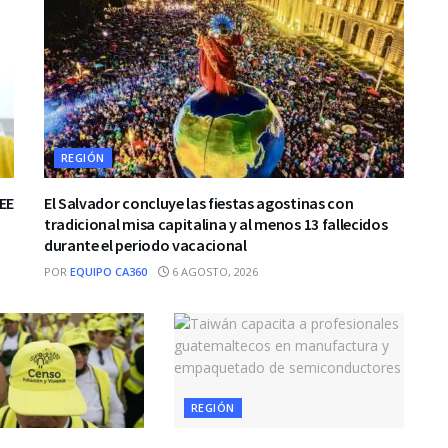
REGIÓN
EE
El Salvador concluye las fiestas agostinas con
tradicional misa capitalina y al menos 13 fallecidos
durante el periodo vacacional
POR
EQUIPO CA360
6 AGOSTO, 2026
REGIÓN