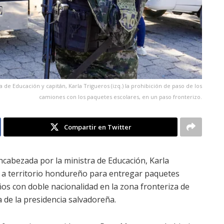
de Educación y capitán, Karla Trigueros (izq.) la prohibición de paso de los
camiones con los paquetes escolares, en un paso fronterizo.
Compartir en Twitter
ncabezada por la ministra de Educación, Karla
s a territorio hondureño para entregar paquetes
os con doble nacionalidad en la zona fronteriza de
 de la presidencia salvadoreña.