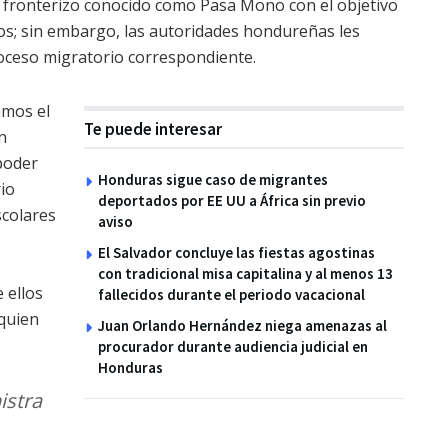
o fronterizo conocido como Pasa Mono con el objetivo
vos; sin embargo, las autoridades hondureñas les
roceso migratorio correspondiente.
amos el
Te puede interesar
n
poder
Honduras sigue caso de migrantes
rio
deportados por EE UU a África sin previo
scolares
aviso
El Salvador concluye las fiestas agostinas
con tradicional misa capitalina y al menos 13
 ellos
fallecidos durante el periodo vacacional
 quien
Juan Orlando Hernández niega amenazas al
procurador durante audiencia judicial en
Honduras
istra