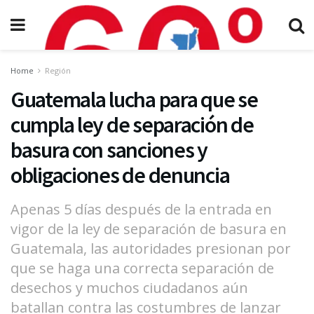
Home
Región
Guatemala lucha para que se
cumpla ley de separación de
basura con sanciones y
obligaciones de denuncia
Apenas 5 días después de la entrada en
vigor de la ley de separación de basura en
Guatemala, las autoridades presionan por
que se haga una correcta separación de
desechos y muchos ciudadanos aún
batallan contra las costumbres de lanzar