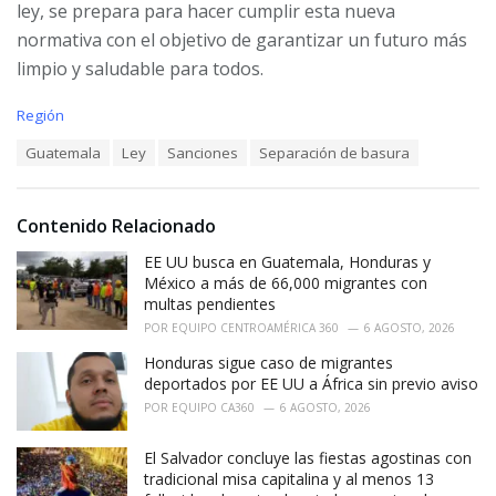
ley, se prepara para hacer cumplir esta nueva
normativa con el objetivo de garantizar un futuro más
limpio y saludable para todos.
C
Región
a
T
Guatemala
Ley
Sanciones
Separación de basura
t
a
e
g
g
s
o
Contenido Relacionado
:
r
i
EE UU busca en Guatemala, Honduras y
e
México a más de 66,000 migrantes con
s
multas pendientes
:
POR
EQUIPO CENTROAMÉRICA 360
6 AGOSTO, 2026
Honduras sigue caso de migrantes
deportados por EE UU a África sin previo aviso
POR
EQUIPO CA360
6 AGOSTO, 2026
El Salvador concluye las fiestas agostinas con
tradicional misa capitalina y al menos 13