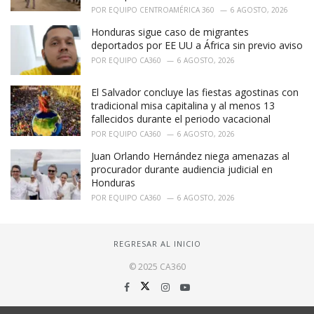
POR
EQUIPO CENTROAMÉRICA 360
6 AGOSTO, 2026
Honduras sigue caso de migrantes
deportados por EE UU a África sin previo aviso
POR
EQUIPO CA360
6 AGOSTO, 2026
El Salvador concluye las fiestas agostinas con
tradicional misa capitalina y al menos 13
fallecidos durante el periodo vacacional
POR
EQUIPO CA360
6 AGOSTO, 2026
Juan Orlando Hernández niega amenazas al
procurador durante audiencia judicial en
Honduras
POR
EQUIPO CA360
6 AGOSTO, 2026
REGRESAR AL INICIO
© 2025 CA360