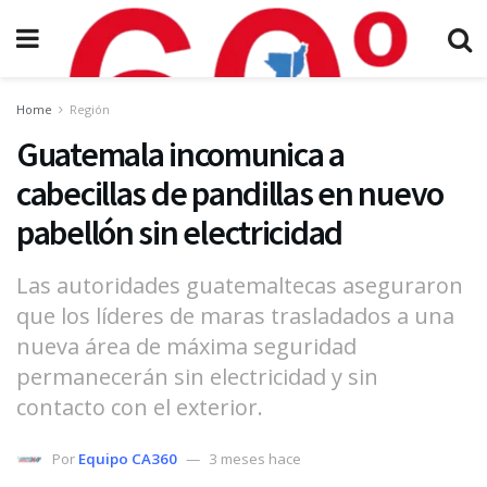
Home
Región
Guatemala incomunica a
cabecillas de pandillas en nuevo
pabellón sin electricidad
Las autoridades guatemaltecas aseguraron
que los líderes de maras trasladados a una
nueva área de máxima seguridad
permanecerán sin electricidad y sin
contacto con el exterior.
Por
Equipo CA360
3 meses hace