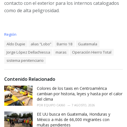
contacto con el exterior para los internos catalogados
como de alta peligrosidad.
C
Región
a
T
Aldo Dupie
alias “Lobo”
Barrio 18
Guatemala
t
a
e
Jorge López Dellachiessa
maras
Operación Hierro Total
g
g
s
o
sistema penitenciario
:
r
i
e
Contenido Relacionado
s
:
Colores de los taxis en Centroamérica
cambian por historia, leyes y hasta por el calor
del clima
POR
EQUIPO CA360
7 AGOSTO, 2026
EE UU busca en Guatemala, Honduras y
México a más de 66,000 migrantes con
multas pendientes