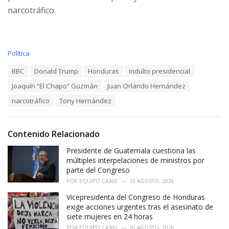
narcotráfico.
C
Política
a
T
BBC
Donald Trump
Honduras
indulto presidencial
t
a
e
Joaquín “El Chapo” Guzmán
Juan Orlando Hernández
g
g
s
o
narcotráfico
Tony Hernández
:
r
i
e
Contenido Relacionado
s
:
Presidente de Guatemala cuestiona las
múltiples interpelaciones de ministros por
parte del Congreso
POR
EQUIPO CA360
10 AGOSTO, 2026
Vicepresidenta del Congreso de Honduras
exige acciones urgentes tras el asesinato de
siete mujeres en 24 horas
POR
EQUIPO CA360
10 AGOSTO, 2026