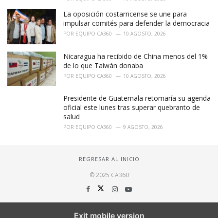
La oposición costarricense se une para
impulsar comités para defender la democracia
POR
EQUIPO CA360
10 AGOSTO, 2026
Nicaragua ha recibido de China menos del 1%
de lo que Taiwán donaba
POR
EQUIPO CA360
10 AGOSTO, 2026
Presidente de Guatemala retomaría su agenda
oficial este lunes tras superar quebranto de
salud
POR
EQUIPO CA360
9 AGOSTO, 2026
REGRESAR AL INICIO
© 2025 CA360
Exit mobile version