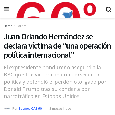
Home
Política
Juan Orlando Hernández se
declara víctima de “una operación
política internacional”
El expresidente hondureño aseguró a la
BBC que fue víctima de una persecución
política y defendió el perdón otorgado por
Donald Trump tras su condena por
narcotráfico en Estados Unidos.
Por
Equipo CA360
3 meses hace