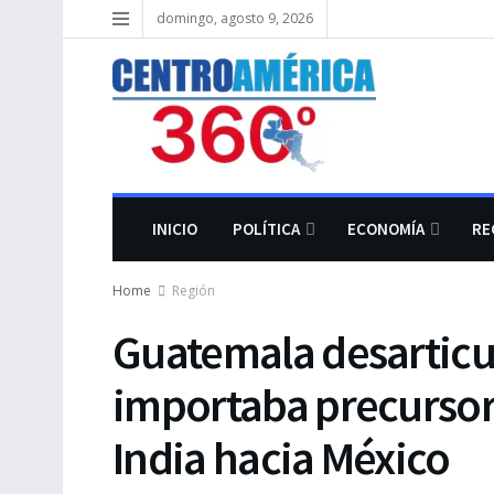
domingo, agosto 9, 2026
INICIO
POLÍTICA
ECONOMÍA
RE
Home
Región
Guatemala desarticu
importaba precursor
India hacia México