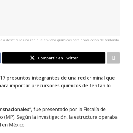
la desaticuló una red que enviaba químicos para producción de fentanilo.
Compartir en Twitter
17 presuntos integrantes de una red criminal que
para importar precursores químicos de fentanilo
nsnacionales”,
fue presentado por la Fiscalía de
co (MP). Según la investigación, la estructura operaba
l en México.