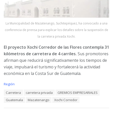
La Municipalidad de Mazatenango, Suchitepéquez, ha convocado a una
conferencia de prensa para explicar los detalles sobre la suspensión de
la carretera privada Xochi.
El proyecto Xochi Corredor de las Flores contempla 31
kilómetros de carretera de 4 carriles.
Sus promotores
afirman que reducirá significativamente los tiempos de
viaje, impulsará el turismo y fortalecerá la actividad
económica en la Costa Sur de Guatemala.
C
Región
a
T
Carretera
carretera privada
GREMIOS EMPRESARIALES
t
a
e
Guatemala
Mazatenango
Xochi Corredor
g
g
s
o
:
r