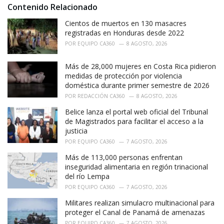
i
Contenido Relacionado
e
Cientos de muertos en 130 masacres
s
:
registradas en Honduras desde 2022
POR
EQUIPO CA360
8 AGOSTO, 2026
Más de 28,000 mujeres en Costa Rica pidieron
medidas de protección por violencia
doméstica durante primer semestre de 2026
POR
REDACCIÓN CA360
8 AGOSTO, 2026
Belice lanza el portal web oficial del Tribunal
de Magistrados para facilitar el acceso a la
justicia
POR
EQUIPO CA360
7 AGOSTO, 2026
Más de 113,000 personas enfrentan
inseguridad alimentaria en región trinacional
del río Lempa
POR
EQUIPO CA360
7 AGOSTO, 2026
Militares realizan simulacro multinacional para
proteger el Canal de Panamá de amenazas
POR
EQUIPO CA360
7 AGOSTO, 2026