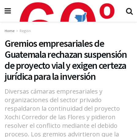
Home
Región
Gremios empresariales de
Guatemala rechazan suspensión
de proyecto vial y exigen certeza
jurídica para la inversión
Diversas cámaras empresariales y
organizaciones del sector privado
respaldaron la continuidad del proyecto
Xochi Corredor de las Flores y pidieron
resolver el conflicto mediante el debido
proceso. Los gremios advirtieron que la