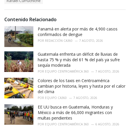
Rafael Curruchiche
:
r
i
e
Contenido Relacionado
s
:
Panamá en alerta por más de 4,900 casos
confirmados de dengue
POR
REDACCIÓN CA360
7 AGOSTO, 2026
Guatemala enfrenta un déficit de lluvias de
hasta 75 % y más del 61 % del país ya sufre
sequía moderada
POR
EQUIPO CENTROAMÉRICA 360
7 AGOSTO, 2026
Colores de los taxis en Centroamérica
cambian por historia, leyes y hasta por el calor
del clima
POR
EQUIPO CA360
7 AGOSTO, 2026
EE UU busca en Guatemala, Honduras y
México a más de 66,000 migrantes con
multas pendientes
POR
EQUIPO CENTROAMÉRICA 360
6 AGOSTO, 2026