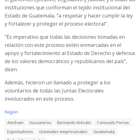
instituciones que conforman el tejido institucional del
Estado de Guatemala, “a respetar y hacer cumplir la ley
y fortalecer y proteger el proceso electoral”.
“Es imperativo que todas las decisiones tomadas en
relación con este proceso estén enmarcadas en el
apoyo y fortalecimiento al Estado de Derecho y defensa
de los valores democráticos y republicanos del país”,
dicen.
Además, hicieron un llamado a proteger a los
voluntarios de todas las Juntas Electorales
involucrados en este proceso.
C
Región
a
T
Amcham
Azucareros
Bernardo Arévalo
Consuelo Porras
t
a
e
Exportadores
Gremiales empresariales
Guatemala
g
g
s
o