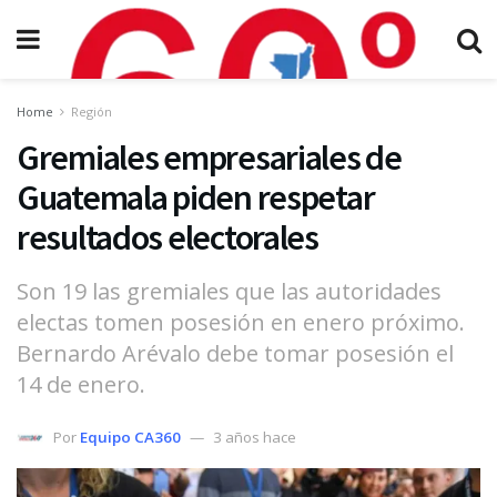
Home
Región
Gremiales empresariales de
Guatemala piden respetar
resultados electorales
Son 19 las gremiales que las autoridades
electas tomen posesión en enero próximo.
Bernardo Arévalo debe tomar posesión el
14 de enero.
Por
Equipo CA360
3 años hace