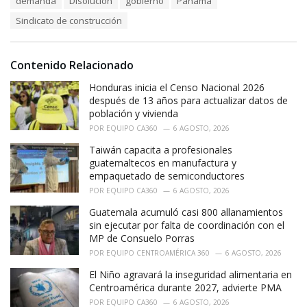
demanda
Disolución
gobierno
Panamá
t
a
e
Sindicato de construcción
g
g
s
o
:
r
i
Contenido Relacionado
e
Honduras inicia el Censo Nacional 2026
s
:
después de 13 años para actualizar datos de
población y vivienda
POR
EQUIPO CA360
6 AGOSTO, 2026
Taiwán capacita a profesionales
guatemaltecos en manufactura y
empaquetado de semiconductores
POR
EQUIPO CA360
6 AGOSTO, 2026
Guatemala acumuló casi 800 allanamientos
sin ejecutar por falta de coordinación con el
MP de Consuelo Porras
POR
EQUIPO CENTROAMÉRICA 360
6 AGOSTO, 2026
El Niño agravará la inseguridad alimentaria en
Centroamérica durante 2027, advierte PMA
POR
EQUIPO CA360
6 AGOSTO, 2026