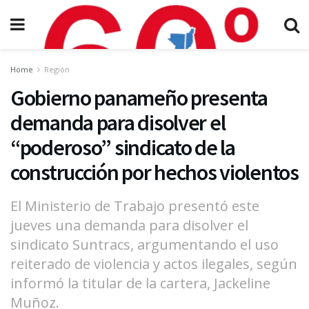
Home
Región
Gobierno panameño presenta
demanda para disolver el
“poderoso” sindicato de la
construcción por hechos violentos
El Ministerio de Trabajo presentó este
jueves una demanda para disolver el
sindicato Suntracs, argumentando el uso
reiterado de violencia y actos ilegales, según
informó la titular de la cartera, Jackeline
Muñoz.