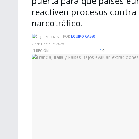
puerta para que países eu
reactiven procesos contra 
narcotráfico.
POR
EQUIPO CA360
7 SEPTIEMBRE, 2025
IN
REGIÓN
0