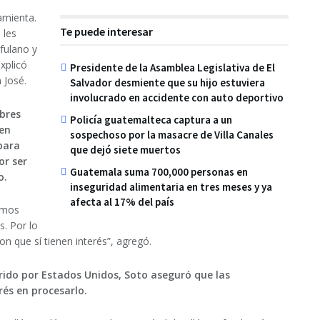
amienta.
Te puede interesar
 les
fulano y
xplicó
Presidente de la Asamblea Legislativa de El
 José.
Salvador desmiente que su hijo estuviera
involucrado en accidente con auto deportivo
mbres
Policía guatemalteca captura a un
 en
sospechoso por la masacre de Villa Canales
para
que dejó siete muertos
or ser
Guatemala suma 700,000 personas en
o.
inseguridad alimentaria en tres meses y ya
afecta al 17% del país
tamos
. Por lo
 que sí tienen interés”, agregó.
ido por Estados Unidos, Soto aseguró que las
és en procesarlo.