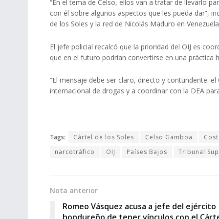
“En el tema de Celso, ellos van a tratar de llevarlo pa
con él sobre algunos aspectos que les pueda dar”, ind
de los Soles y la red de Nicolás Maduro en Venezuela
El jefe policial recalcó que la prioridad del OIJ es co
que en el futuro podrían convertirse en una práctica h
“El mensaje debe ser claro, directo y contundente: el O
internacional de drogas y a coordinar con la DEA para
Tags:
Cártel de los Soles
Celso Gamboa
Cost
narcotráfico
OIJ
Países Bajos
Tribunal Su
Nota anterior
Romeo Vásquez acusa a jefe del ejército
hondureño de tener vínculos con el Cárt