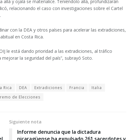
ra allá y ojalá se materialice. Teniéndolo allá, profundizarán
icó, relacionando el caso con investigaciones sobre el Cartel
.
ordinar con la DEA y otros países para acelerar las extradiciones,
abitual en Costa Rica.
IJ le está dando prioridad a las extradiciones, al tráfico
 mejorar la seguridad del país”, subrayó Soto.
a Rica
DEA
Extradiciones
Francia
Italia
premo de Elecciones
Siguiente nota
Informe denuncia que la dictadura
el
nicaragüense ha expulsado 261 sacerdotes y