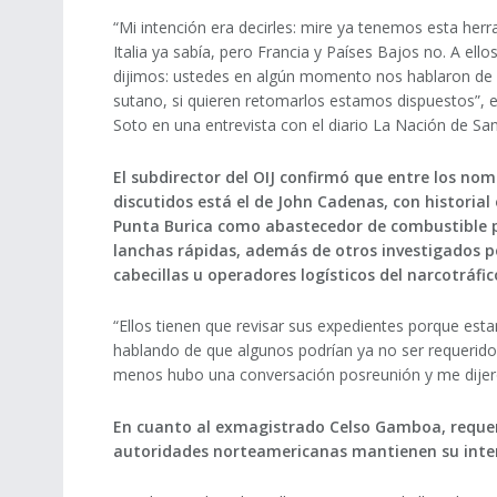
“Mi intención era decirles: mire ya tenemos esta herr
Italia ya sabía, pero Francia y Países Bajos no. A ellos
dijimos: ustedes en algún momento nos hablaron de 
sutano, si quieren retomarlos estamos dispuestos”, e
Soto en una entrevista con el diario La Nación de San
El subdirector del OIJ confirmó que entre los no
discutidos está el de John Cadenas, con historial
Punta Burica como abastecedor de combustible 
lanchas rápidas, además de otros investigados p
cabecillas u operadores logísticos del narcotráfic
“Ellos tienen que revisar sus expedientes porque es
hablando de que algunos podrían ya no ser requeridos
menos hubo una conversación posreunión y me dijeron
En cuanto al exmagistrado Celso Gamboa, requer
autoridades norteamericanas mantienen su inter