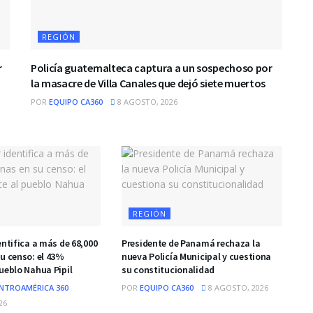
REGIÓN
r
Policía guatemalteca captura a un sospechoso por
la masacre de Villa Canales que dejó siete muertos
POR
EQUIPO CA360
8 AGOSTO, 2026
REGIÓN
entifica a más de 68,000
Presidente de Panamá rechaza la
u censo: el 43%
nueva Policía Municipal y cuestiona
ueblo Nahua Pipil
su constitucionalidad
NTROAMÉRICA 360
POR
EQUIPO CA360
8 AGOSTO, 2026
26