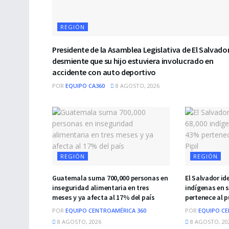
REGIÓN
Presidente de la Asamblea Legislativa de El Salvado
desmiente que su hijo estuviera involucrado en
accidente con auto deportivo
POR
EQUIPO CA360
8 AGOSTO, 2026
REGIÓN
REGIÓN
Guatemala suma 700,000 personas en
El Salvador id
inseguridad alimentaria en tres
indígenas en s
meses y ya afecta al 17% del país
pertenece al p
POR
EQUIPO CENTROAMÉRICA 360
POR
EQUIPO CE
8 AGOSTO, 2026
8 AGOSTO, 20