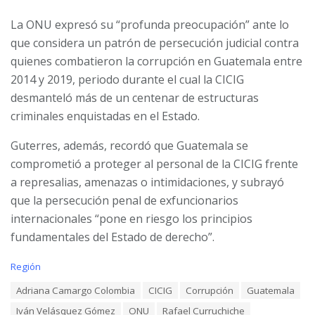
La ONU expresó su “profunda preocupación” ante lo
que considera un patrón de persecución judicial contra
quienes combatieron la corrupción en Guatemala entre
2014 y 2019, periodo durante el cual la CICIG
desmanteló más de un centenar de estructuras
criminales enquistadas en el Estado.
Guterres, además, recordó que Guatemala se
comprometió a proteger al personal de la CICIG frente
a represalias, amenazas o intimidaciones, y subrayó
que la persecución penal de exfuncionarios
internacionales “pone en riesgo los principios
fundamentales del Estado de derecho”.
C
Región
a
T
Adriana Camargo Colombia
CICIG
Corrupción
Guatemala
t
a
e
Iván Velásquez Gómez
ONU
Rafael Curruchiche
g