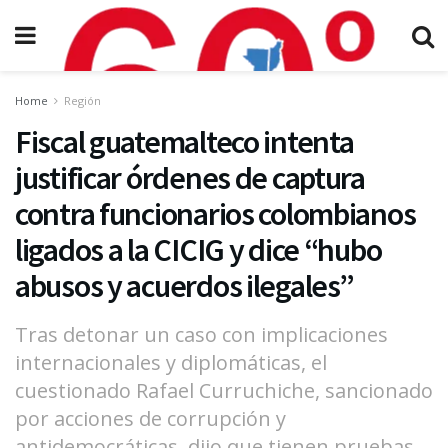
Home
Región
Fiscal guatemalteco intenta
justificar órdenes de captura
contra funcionarios colombianos
ligados a la CICIG y dice “hubo
abusos y acuerdos ilegales”
Tras detonar un caso con implicaciones
internacionales y diplomáticas, el
cuestionado Rafael Curruchiche, sancionado
por acciones de corrupción y
antidemocráticas, dijo que tienen pruebas