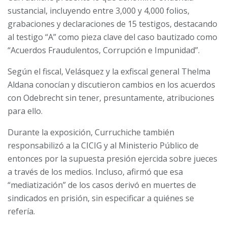
— Diario La Hora (@lahoragt)
June 3, 2025
sustancial, incluyendo entre 3,000 y 4,000 folios,
grabaciones y declaraciones de 15 testigos, destacando
al testigo “A” como pieza clave del caso bautizado como
“Acuerdos Fraudulentos, Corrupción e Impunidad”.
Según el fiscal, Velásquez y la exfiscal general Thelma
Aldana conocían y discutieron cambios en los acuerdos
con Odebrecht sin tener, presuntamente, atribuciones
para ello.
Durante la exposición, Curruchiche también
responsabilizó a la CICIG y al Ministerio Público de
entonces por la supuesta presión ejercida sobre jueces
a través de los medios. Incluso, afirmó que esa
“mediatización” de los casos derivó en muertes de
sindicados en prisión, sin especificar a quiénes se
refería.