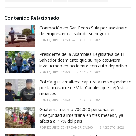
g
s
o
:
r
i
Contenido Relacionado
e
Conmoción en San Pedro Sula por asesinato
s
:
de empresario al salir de su negocio
POR
EQUIPO CA360
9 AGOSTO, 2026
Presidente de la Asamblea Legislativa de El
Salvador desmiente que su hijo estuviera
involucrado en accidente con auto deportivo
POR
EQUIPO CA360
8 AGOSTO, 2026
Policía guatemalteca captura a un sospechoso
por la masacre de Villa Canales que dejó siete
muertos
POR
EQUIPO CA360
8 AGOSTO, 2026
Guatemala suma 700,000 personas en
inseguridad alimentaria en tres meses y ya
afecta al 17% del país
POR
EQUIPO CENTROAMÉRICA 360
8 AGOSTO, 2026