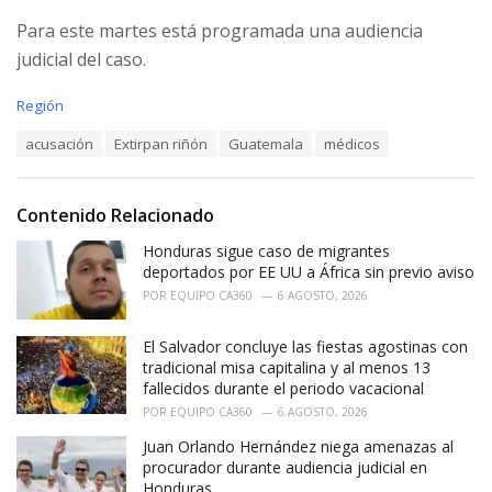
Para este martes está programada una audiencia
judicial del caso.
C
Región
a
T
acusación
Extirpan riñón
Guatemala
médicos
t
a
e
g
g
s
o
Contenido Relacionado
:
r
i
Honduras sigue caso de migrantes
e
deportados por EE UU a África sin previo aviso
s
POR
EQUIPO CA360
6 AGOSTO, 2026
:
El Salvador concluye las fiestas agostinas con
tradicional misa capitalina y al menos 13
fallecidos durante el periodo vacacional
POR
EQUIPO CA360
6 AGOSTO, 2026
Juan Orlando Hernández niega amenazas al
procurador durante audiencia judicial en
Honduras