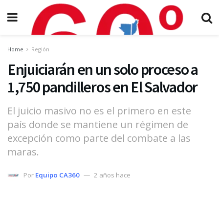
Home
Región
Enjuiciarán en un solo proceso a
1,750 pandilleros en El Salvador
El juicio masivo no es el primero en este
país donde se mantiene un régimen de
excepción como parte del combate a las
maras.
Por
Equipo CA360
2 años hace