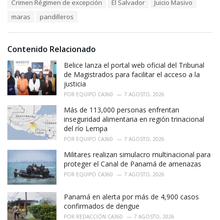
T
Crimen Régimen de excepción
El Salvador
Juicio Masivo
t
a
e
maras
pandilleros
g
g
s
o
:
r
i
Contenido Relacionado
e
Belice lanza el portal web oficial del Tribunal
s
:
de Magistrados para facilitar el acceso a la
justicia
POR
EQUIPO CA360
7 AGOSTO, 2026
Más de 113,000 personas enfrentan
inseguridad alimentaria en región trinacional
del río Lempa
POR
EQUIPO CA360
7 AGOSTO, 2026
Militares realizan simulacro multinacional para
proteger el Canal de Panamá de amenazas
POR
EQUIPO CA360
7 AGOSTO, 2026
Panamá en alerta por más de 4,900 casos
confirmados de dengue
POR
REDACCIÓN CA360
7 AGOSTO, 2026