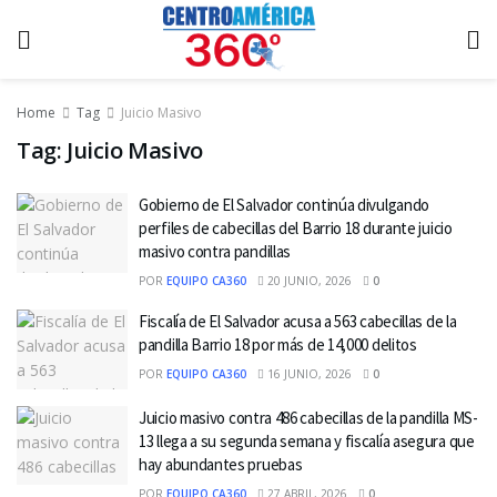
Home
Tag
Juicio Masivo
Tag:
Juicio Masivo
Gobierno de El Salvador continúa divulgando
perfiles de cabecillas del Barrio 18 durante juicio
masivo contra pandillas
POR
EQUIPO CA360
20 JUNIO, 2026
0
Fiscalía de El Salvador acusa a 563 cabecillas de la
pandilla Barrio 18 por más de 14,000 delitos
POR
EQUIPO CA360
16 JUNIO, 2026
0
Juicio masivo contra 486 cabecillas de la pandilla MS-
13 llega a su segunda semana y fiscalía asegura que
hay abundantes pruebas
POR
EQUIPO CA360
27 ABRIL, 2026
0