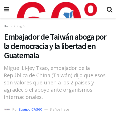
Home
Región
Embajador de Taiwán aboga por
la democracia y la libertad en
Guatemala
Miguel Li-Jey Tsao, embajador de la
República de China (Taiwán) dijo que esos
son valores que unen a los 2 países y
agradeció el apoyo ante organismos
internacionales.
Por
Equipo CA360
3 años hace