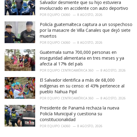
:
Salvador desmiente que su hijo estuviera
involucrado en accidente con auto deportivo
POR
EQUIPO CA360
8 AGOSTO, 2026
Policía guatemalteca captura a un sospechoso
por la masacre de Villa Canales que dejó siete
muertos
POR
EQUIPO CA360
8 AGOSTO, 2026
Guatemala suma 700,000 personas en
inseguridad alimentaria en tres meses y ya
afecta al 17% del país
POR
EQUIPO CENTROAMÉRICA 360
8 AGOSTO, 2026
El Salvador identifica a más de 68,000
indígenas en su censo: el 43% pertenece al
pueblo Nahua Pipil
POR
EQUIPO CENTROAMÉRICA 360
8 AGOSTO, 2026
Presidente de Panamá rechaza la nueva
Policía Municipal y cuestiona su
constitucionalidad
POR
EQUIPO CA360
8 AGOSTO, 2026