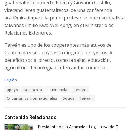
guatemalteco, Roberto Palma y Giovanni Castillo,
vicecancilleres guatemaltecos, de una conferencia
académica impartida por el profesor e internacionalista
taiwanés Emilio Kwo-Wei Kung, en el Ministerio de
Relaciones Exteriores.
Taiwán es uno de los cooperantes más activos de
Guatemala y su apoyo está dirigido a proyectos de
beneficio social directo, como la salud, educación,
agricultura, tecnología e intercambio comercial.
C
Región
a
T
apoyo
Democrcia
Guatemala
libertad
t
a
e
Organismos internacionales
Socios
Taiwán
g
g
s
o
:
r
i
Contenido Relacionado
e
Presidente de la Asamblea Legislativa de El
s