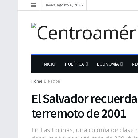
jueves, agosto 6, 2026
INICIO
POLÍTICA
ECONOMÍA
RE
Home
Región
El Salvador recuerda 
terremoto de 2001
En Las Colinas, una colonia de clas