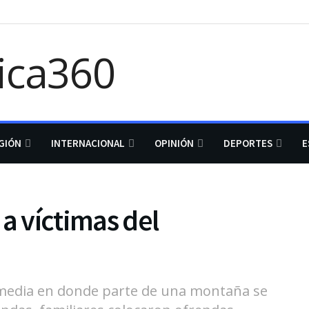
GIÓN
INTERNACIONAL
OPINIÓN
DEPORTES
E
a víctimas del
e media en donde parte de una montaña se