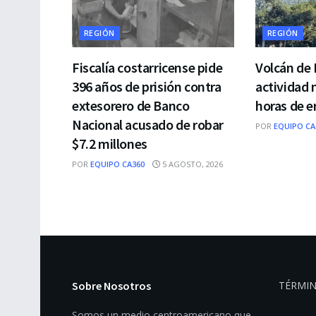
REGIÓN
REGIÓN
Fiscalía costarricense pide
Volcán de 
396 años de prisión contra
actividad 
extesorero de Banco
horas de e
Nacional acusado de robar
POR
EQUIPO CA
$7.2 millones
POR
EQUIPO CA360
5 AGOSTO, 2026
Sobre Nosotros
TÉRMIN
Somos un medio centroamericano que