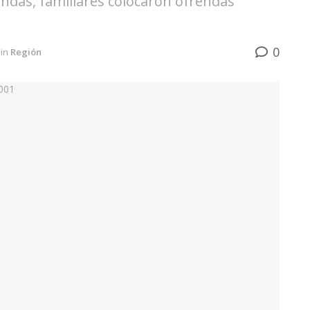
ndas, familiares colocaron ofrendas
0
in
Región