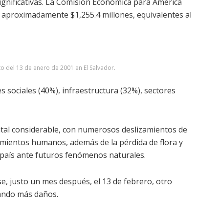
gnificativas. La Comisión Económica para América
n aproximadamente $1,255.4 millones, equivalentes al
 del 13 de enero de 2001 en El Salvador.
s sociales (40%), infraestructura (32%), sectores
tal considerable, con numerosos deslizamientos de
amientos humanos, además de la pérdida de flora y
l país ante futuros fenómenos naturales.
se, justo un mes después, el 13 de febrero, otro
cando más daños.