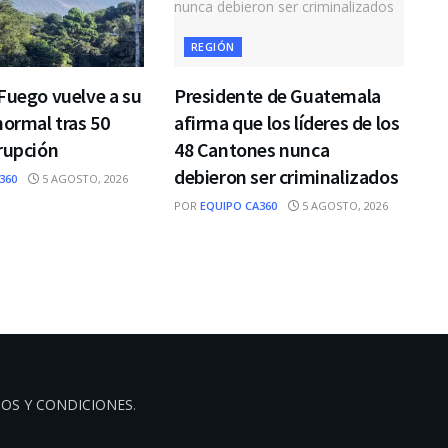
REGIÓN
Fuego vuelve a su
Presidente de Guatemala
normal tras 50
afirma que los líderes de los
rupción
48 Cantones nunca
debieron ser criminalizados
360
5 AGOSTO, 2026
POR
EQUIPO CA360
5 AGOSTO, 2026
OS Y CONDICIONES
.