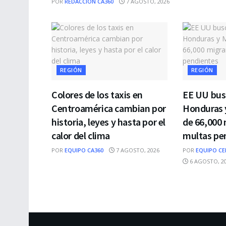
POR
REDACCIÓN CA360
7 AGOSTO, 2026
REGIÓN
REGIÓN
Colores de los taxis en
EE UU bus
Centroamérica cambian por
Honduras 
historia, leyes y hasta por el
de 66,000 
calor del clima
multas pe
POR
EQUIPO CA360
7 AGOSTO, 2026
POR
EQUIPO CE
6 AGOSTO, 2