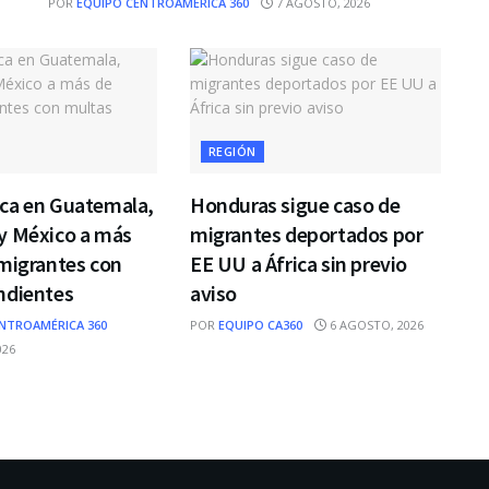
POR
EQUIPO CENTROAMÉRICA 360
7 AGOSTO, 2026
REGIÓN
ca en Guatemala,
Honduras sigue caso de
y México a más
migrantes deportados por
migrantes con
EE UU a África sin previo
ndientes
aviso
NTROAMÉRICA 360
POR
EQUIPO CA360
6 AGOSTO, 2026
026