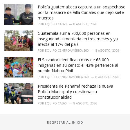
Policía guatemalteca captura a un sospechoso
por la masacre de Villa Canales que dejó siete
muertos
POR
EQUIPO CA360
8 AGOSTO, 2026
Guatemala suma 700,000 personas en
inseguridad alimentaria en tres meses y ya
afecta al 17% del país
POR
EQUIPO CENTROAMÉRICA 360
8 AGOSTO, 2026
El Salvador identifica a más de 68,000
indígenas en su censo: el 43% pertenece al
pueblo Nahua Pipil
POR
EQUIPO CENTROAMÉRICA 360
8 AGOSTO, 2026
Presidente de Panamá rechaza la nueva
Policía Municipal y cuestiona su
constitucionalidad
POR
EQUIPO CA360
8 AGOSTO, 2026
REGRESAR AL INICIO