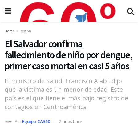
Home
Región
El Salvador confirma
fallecimiento de niño por dengue,
primer caso mortal en casi 5 años
El ministro de Salud, Francisco Alabí, dijo
que la víctima es un menor de edad. Este
país es el que tiene el más bajo registro de
contagios en Centroamérica.
Por
Equipo CA360
2 años hace