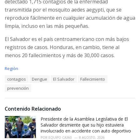
detectado 1,715 contagios de la enfermedad
transmitida por el mosquito aedes aegypti, que se
reproduce fácilmente en cualquier acumulación de agua
limpia, incluso en las más pequeñas.
El Salvador es el país centroamericano con más bajos
registros de casos. Honduras, en cambio, tiene al
menos 20 fallecimientos y más de 30,000 casos.
C
Región
a
T
contagios
Dengue
El Salvador
Fallecimiento
t
a
e
prevención
g
g
s
o
:
r
i
Contenido Relacionado
e
Presidente de la Asamblea Legislativa de El
s
:
Salvador desmiente que su hijo estuviera
involucrado en accidente con auto deportivo
POR
EQUIPO CA360
8 AGOSTO, 2026