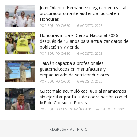
Juan Orlando Hernández niega amenazas al
procurador durante audiencia judicial en
Honduras
POR
EQUIPO CA360
6 AGOSTO, 2026
Honduras inicia el Censo Nacional 2026
después de 13 años para actualizar datos de
población y vivienda
POR
EQUIPO CA360
6 AGOSTO, 2026
Taiwán capacita a profesionales
guatemaltecos en manufactura y
empaquetado de semiconductores
POR
EQUIPO CA360
6 AGOSTO, 2026
Guatemala acumuló casi 800 allanamientos
sin ejecutar por falta de coordinación con el
MP de Consuelo Porras
POR
EQUIPO CENTROAMÉRICA 360
6 AGOSTO, 2026
REGRESAR AL INICIO