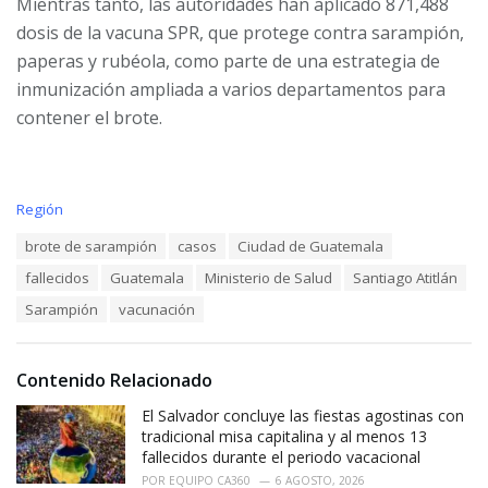
Mientras tanto, las autoridades han aplicado 871,488
dosis de la vacuna SPR, que protege contra sarampión,
paperas y rubéola, como parte de una estrategia de
inmunización ampliada a varios departamentos para
contener el brote.
C
Región
a
T
brote de sarampión
casos
Ciudad de Guatemala
t
a
e
fallecidos
Guatemala
Ministerio de Salud
Santiago Atitlán
g
g
s
o
Sarampión
vacunación
:
r
i
e
Contenido Relacionado
s
:
El Salvador concluye las fiestas agostinas con
tradicional misa capitalina y al menos 13
fallecidos durante el periodo vacacional
POR
EQUIPO CA360
6 AGOSTO, 2026