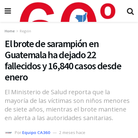
Home
Región
El brote de sarampión en
Guatemala ha dejado 22
fallecidos y 16,840 casos desde
enero
El Ministerio de Salud reporta que la
mayoría de las víctimas son niños menores
de siete años, mientras el brote mantiene
en alerta a las autoridades sanitarias.
Por
Equipo CA360
2 meses hace