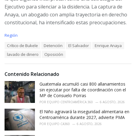
Ejecutivo para silenciar a la disidencia. La captura de
Anaya, un abogado con amplia trayectoria en derecho
constitucional, ha intensificado estas preocupaciones.
C
Región
a
T
Crítico de Bukele
Detención
El Salvador
Enrique Anaya
t
a
e
lavado de dinero
Oposición
g
g
s
o
:
r
i
Contenido Relacionado
e
Guatemala acumuló casi 800 allanamientos
s
:
sin ejecutar por falta de coordinación con el
MP de Consuelo Porras
POR
EQUIPO CENTROAMÉRICA 360
6 AGOSTO, 2026
El Niño agravará la inseguridad alimentaria en
Centroamérica durante 2027, advierte PMA
POR
EQUIPO CA360
6 AGOSTO, 2026