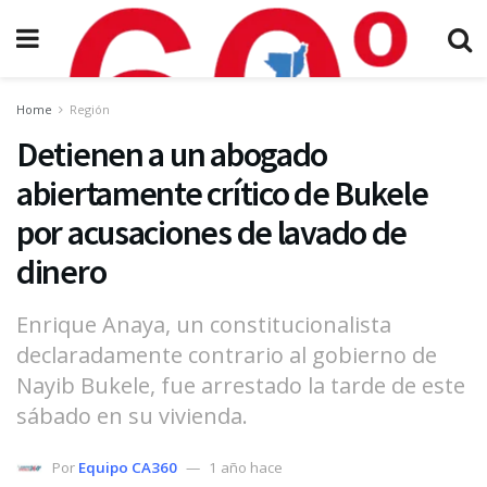
Home
Región
Detienen a un abogado
abiertamente crítico de Bukele
por acusaciones de lavado de
dinero
Enrique Anaya, un constitucionalista
declaradamente contrario al gobierno de
Nayib Bukele, fue arrestado la tarde de este
sábado en su vivienda.
Por
Equipo CA360
1 año hace