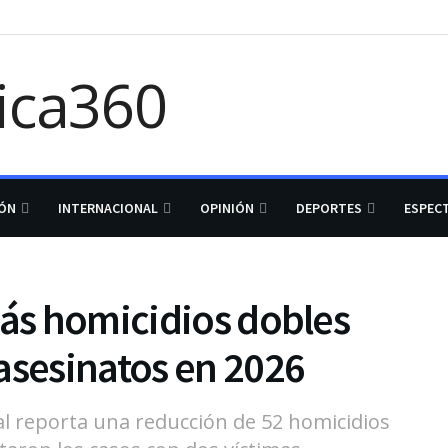
IÓN
INTERNACIONAL
OPINIÓN
DEPORTES
ESPEC
más homicidios dobles
asesinatos en 2026
al reporta una reducción de 52 homicidios