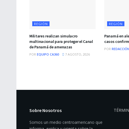
REGIÓN
REGIÓN
Militares realizan simulacro
Panamá en ale
multinacional para proteger el Canal
casos confir
de Panamá de amenazas
POR
REDACCIÓN
POR
EQUIPO CA360
7 AGOSTO, 2026
Sobre Nosotros
TÉRMIN
Somos un medio centroamericano que
informa, explica y orienta sobre la