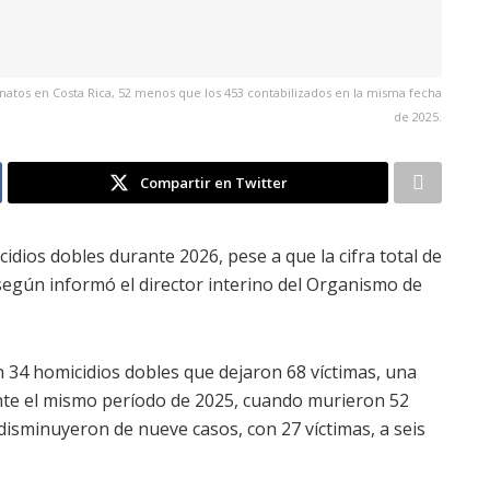
natos en Costa Rica, 52 menos que los 453 contabilizados en la misma fecha
de 2025.
Compartir en Twitter
idios dobles durante 2026, pese a que la cifra total de
según informó el director interino del Organismo de
an 34 homicidios dobles que dejaron 68 víctimas, una
ante el mismo período de 2025, cuando murieron 52
 disminuyeron de nueve casos, con 27 víctimas, a seis