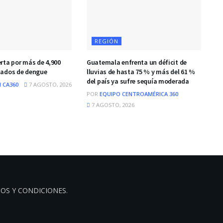
REGIÓN
rta por más de 4,900
Guatemala enfrenta un déficit de
mados de dengue
lluvias de hasta 75 % y más del 61 %
del país ya sufre sequía moderada
 CA360
7 AGOSTO, 2026
POR
EQUIPO CENTROAMÉRICA 360
7 AGOSTO, 2026
OS Y CONDICIONES
.